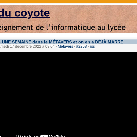
du coyote
é UNE SEMAINE dans le MÉTAVERS et on en a DÉJÀ MARRE
samedi 17 décembre 2022 à 09:04
-
Métavers
-
#2258
-
rss