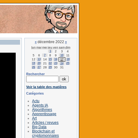
décembre 2022
«
»
lun
mar
mer
jeu
ven
sam
dim
1
2
3
4
5
6
7
8
9
10
11
12
13
14
15
16
18
17
19
20
21
22
23
25
24
26
27
28
29
30
31
Rechercher
Voir la table des matières
Catégories
Actu
Agents IA
Algorithmes
Apprentissage
Art
Articles / revues
Big Data
Blockchain et
cryptomonnaies