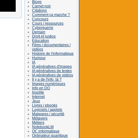
Blogs
Carnet noir
Citations
Comment ça marche ?
Concours
Cours / ressources
Cyberguerre
Demain
Droit et justice
Education
Films / documentaires /
vidéos
Histoire de l'informatique
Humour
IA
IA génératives d'images
IA génératives de textes
IA génératives de vidéos
Il y a de l'info, là ?
Images numériques
Info en DO
Insolite
Internet
Jeux
Livres / ebooks
Logiciels / applets
Malwares / sécurité
Métavers
Métiers
NotebookLM
OC informatique
Ordinateur quantique