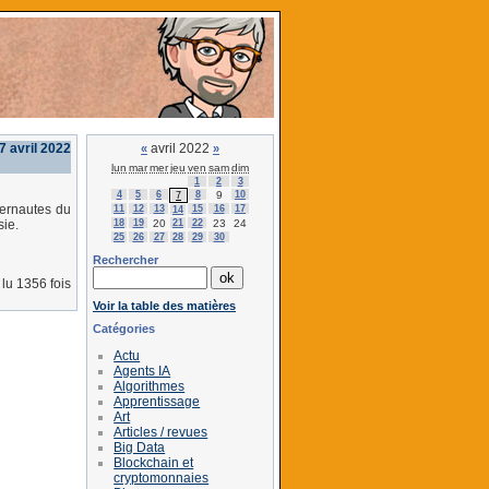
 7 avril 2022
avril 2022
«
»
lun
mar
mer
jeu
ven
sam
dim
1
2
3
4
5
6
8
9
10
7
ternautes du
11
12
13
15
16
17
14
18
19
20
21
22
23
24
sie.
25
26
27
28
29
30
Rechercher
lu 1356 fois
Voir la table des matières
Catégories
Actu
Agents IA
Algorithmes
Apprentissage
Art
Articles / revues
Big Data
Blockchain et
cryptomonnaies