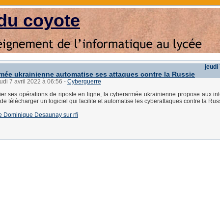
du coyote
jeudi
mée ukrainienne automatise ses attaques contre la Russie
eudi 7 avril 2022 à 06:56
-
Cyberguerre
ifier ses opérations de riposte en ligne, la cyberarmée ukrainienne propose aux in
e télécharger un logiciel qui facilite et automatise les cyberattaques contre la Rus
 de Dominique Desaunay sur rfi