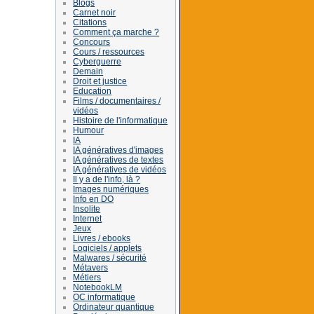
Blogs
Carnet noir
Citations
Comment ça marche ?
Concours
Cours / ressources
Cyberguerre
Demain
Droit et justice
Education
Films / documentaires /
vidéos
Histoire de l'informatique
Humour
IA
IA génératives d'images
IA génératives de textes
IA génératives de vidéos
Il y a de l'info, là ?
Images numériques
Info en DO
Insolite
Internet
Jeux
Livres / ebooks
Logiciels / applets
Malwares / sécurité
Métavers
Métiers
NotebookLM
OC informatique
Ordinateur quantique