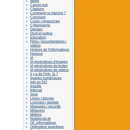
Blogs
Carnet noir
Citations
Comment ça marche ?
Concours
Cours / ressources
Cyberguerre
Demain
Droit et justice
Education
Films / documentaires /
vidéos
Histoire de l'informatique
Humour
IA
IA génératives d'images
IA génératives de textes
IA génératives de vidéos
Il y a de l'info, là ?
Images numériques
Info en DO
Insolite
Internet
Jeux
Livres / ebooks
Logiciels / applets
Malwares / sécurité
Métavers
Métiers
NotebookLM
OC informatique
Ordinateur quantique