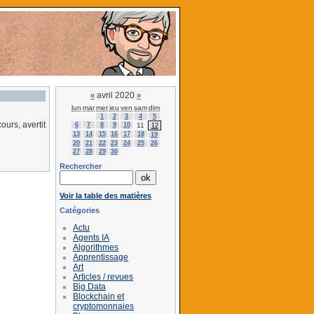
avril 2020
«
»
lun
mar
mer
jeu
ven
sam
dim
1
2
3
4
5
ours, avertit
6
7
8
9
10
11
12
13
14
15
16
17
18
19
20
21
22
23
24
25
26
27
28
29
30
Rechercher
Voir la table des matières
Catégories
Actu
Agents IA
Algorithmes
Apprentissage
Art
Articles / revues
Big Data
Blockchain et
cryptomonnaies