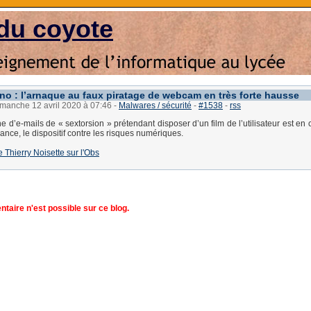
du coyote
no : l’arnaque au faux piratage de webcam en très forte hausse
imanche 12 avril 2020 à 07:46
-
Malwares / sécurité
-
#1538
-
rss
d’e-mails de « sextorsion » prétendant disposer d’un film de l’utilisateur est en c
ance, le dispositif contre les risques numériques.
de Thierry Noisette sur l'Obs
aire n'est possible sur ce blog.