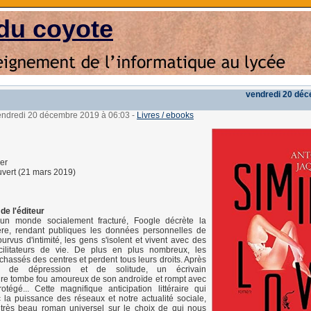
du coyote
vendredi 20 dé
vendredi 20 décembre 2019 à 06:03
-
Livres / ebooks
er
vert (21 mars 2019)
de l'éditeur
un monde socialement fracturé, Foogle décrète la
re, rendant publiques les données personnelles de
rvus d'intimité, les gens s'isolent et vivent avec des
cilitateurs de vie. De plus en plus nombreux, les
chassés des centres et perdent tous leurs droits. Après
 de dépression et de solitude, un écrivain
re tombe fou amoureux de son androïde et rompt avec
otégé... Cette magnifique anticipation littéraire qui
la puissance des réseaux et notre actualité sociale,
 très beau roman universel sur le choix de qui nous