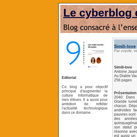
Le cyberblog 
Simili-love
Par coyote, 
Simili-love
Antoine Jaqui
Au Diable Vau
Editorial
256 pages
Ce blog a pour objectif
principal d'augmenter la
Présentation 
culture informatique de
2040. Dans 
mes élèves. Il a aussi pour
Grande lumiè
ambition de refléter
chacun. Dépou
l'actualité technologique
androïdes fa
dans ce domaine.
pauvres sont 
des années
quinquagénai
son statut pr
résonne avec 
est aussi un