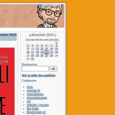
cembre 2019
décembre 2019
«
»
lun
mar
mer
jeu
ven
sam
dim
1
2
3
4
5
6
7
8
9
10
11
12
13
14
15
16
17
18
19
21
22
20
23
24
25
26
28
29
27
30
31
Rechercher
Voir la table des matières
Catégories
Actu
Agents IA
Algorithmes
Apprentissage
Art
Articles / revues
Big Data
Blockchain et