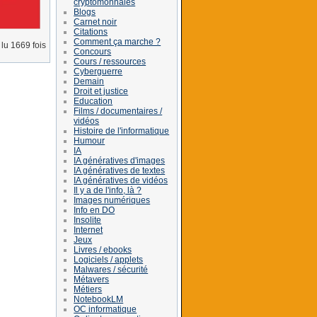
cryptomonnaies
Blogs
Carnet noir
Citations
Comment ça marche ?
lu 1669 fois
Concours
Cours / ressources
Cyberguerre
Demain
Droit et justice
Education
Films / documentaires /
vidéos
Histoire de l'informatique
Humour
IA
IA génératives d'images
IA génératives de textes
IA génératives de vidéos
Il y a de l'info, là ?
Images numériques
Info en DO
Insolite
Internet
Jeux
Livres / ebooks
Logiciels / applets
Malwares / sécurité
Métavers
Métiers
NotebookLM
OC informatique