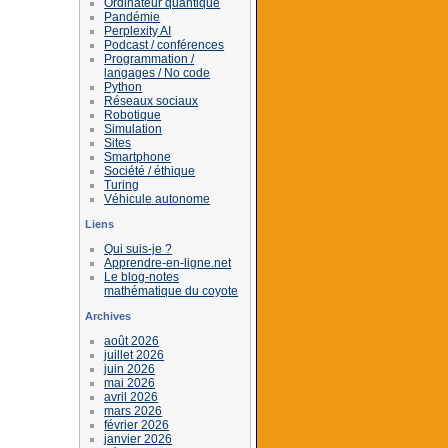
Ordinateur quantique
Pandémie
Perplexity AI
Podcast / conférences
Programmation /
langages / No code
Python
Réseaux sociaux
Robotique
Simulation
Sites
Smartphone
Société / éthique
Turing
Véhicule autonome
Liens
Qui suis-je ?
Apprendre-en-ligne.net
Le blog-notes
mathématique du coyote
Archives
août 2026
juillet 2026
juin 2026
mai 2026
avril 2026
mars 2026
février 2026
janvier 2026