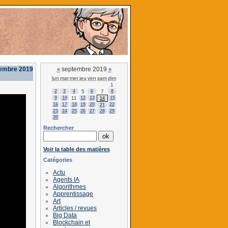
tembre 2019
septembre 2019
«
»
lun
mar
mer
jeu
ven
sam
dim
1
2
3
4
5
6
7
8
9
10
11
12
13
15
14
16
17
18
19
20
22
21
23
24
25
26
27
28
29
30
Rechercher
Voir la table des matières
Catégories
Actu
Agents IA
Algorithmes
Apprentissage
Art
Articles / revues
Big Data
Blockchain et