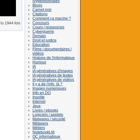
cryptomonnaies
Blogs
Carnet noir
Citations
Comment ça marche ?
Concours
lu 1944 fois
Cours / ressources
Cyberguerre
Demain
Droit et justice
Education
Films / documentaires /
vidéos
Histoire de l'informatique
Humour
IA
IA génératives d'images
IA génératives de textes
IA génératives de vidéos
Il y a de l'info, là ?
Images numériques
Info en DO
Insolite
Internet
Jeux
Livres / ebooks
Logiciels / applets
Malwares / sécurité
Métavers
Métiers
NotebookLM
OC informatique