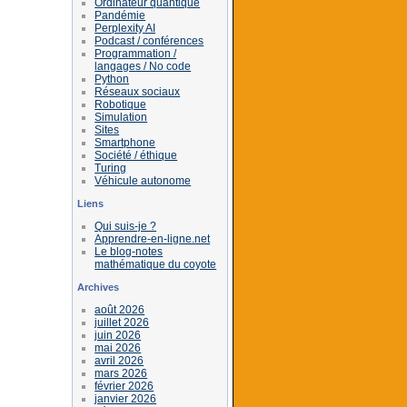
Ordinateur quantique
Pandémie
Perplexity AI
Podcast / conférences
Programmation /
langages / No code
Python
Réseaux sociaux
Robotique
Simulation
Sites
Smartphone
Société / éthique
Turing
Véhicule autonome
Liens
Qui suis-je ?
Apprendre-en-ligne.net
Le blog-notes
mathématique du coyote
Archives
août 2026
juillet 2026
juin 2026
mai 2026
avril 2026
mars 2026
février 2026
janvier 2026