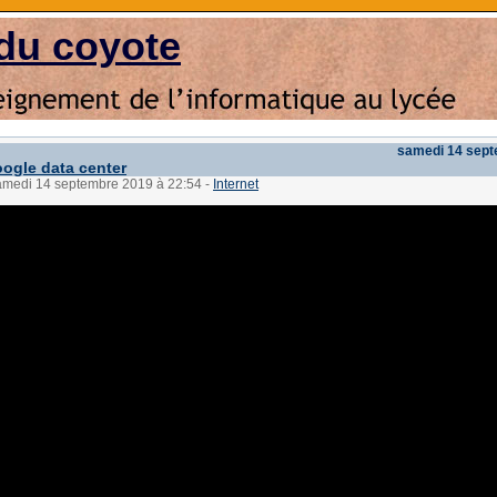
du coyote
samedi 14 sep
oogle data center
samedi 14 septembre 2019 à 22:54
-
Internet