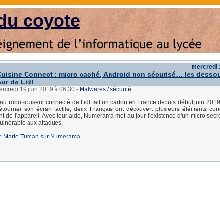
du coyote
mercredi 
uisine Connect : micro caché, Android non sécurisé… les desso
ur de Lidl
ercredi 19 juin 2019 à 06:30
-
Malwares / sécurité
au robot-cuiseur connecté de Lidl fait un carton en France depuis début juin 2019
tourner son écran tactile, deux Français ont découvert plusieurs éléments cur
t de l'appareil. Avec leur aide, Numerama met au jour l'existence d'un micro secret
vulnérable aux attaques.
e de Marie Turcan sur Numerama