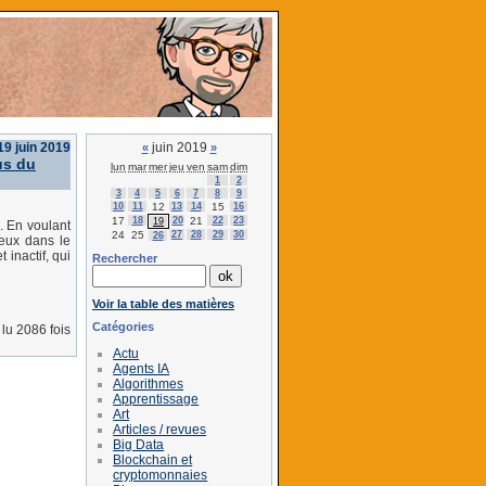
19 juin 2019
juin 2019
«
»
us du
lun
mar
mer
jeu
ven
sam
dim
1
2
3
4
5
6
7
8
9
10
11
12
13
14
15
16
17
18
20
21
22
23
19
. En voulant
24
25
27
28
29
30
26
ieux dans le
 inactif, qui
Rechercher
Voir la table des matières
Catégories
lu 2086 fois
Actu
Agents IA
Algorithmes
Apprentissage
Art
Articles / revues
Big Data
Blockchain et
cryptomonnaies