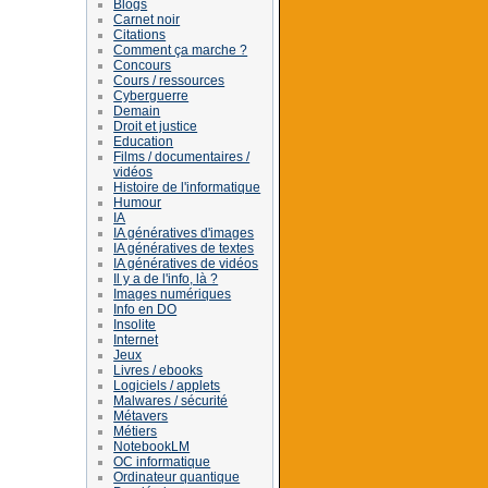
Blogs
Carnet noir
Citations
Comment ça marche ?
Concours
Cours / ressources
Cyberguerre
Demain
Droit et justice
Education
Films / documentaires /
vidéos
Histoire de l'informatique
Humour
IA
IA génératives d'images
IA génératives de textes
IA génératives de vidéos
Il y a de l'info, là ?
Images numériques
Info en DO
Insolite
Internet
Jeux
Livres / ebooks
Logiciels / applets
Malwares / sécurité
Métavers
Métiers
NotebookLM
OC informatique
Ordinateur quantique