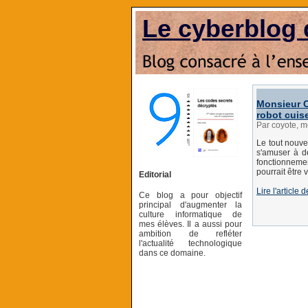
Le cyberblog 
Monsieur C
robot cuise
Par coyote, m
Le tout nouve
s'amuser à dé
fonctionnemen
pourrait être 
Editorial
Lire l'articl
Ce blog a pour objectif
principal d'augmenter la
culture informatique de
mes élèves. Il a aussi pour
ambition de refléter
l'actualité technologique
dans ce domaine.