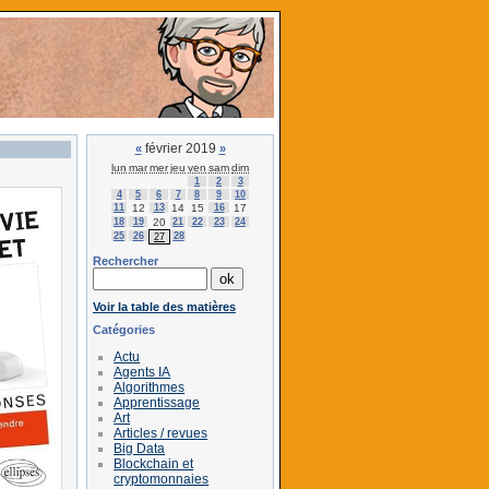
février 2019
«
»
lun
mar
mer
jeu
ven
sam
dim
1
2
3
4
5
6
7
8
9
10
11
12
13
14
15
16
17
18
19
20
21
22
23
24
25
26
28
27
Rechercher
Voir la table des matières
Catégories
Actu
Agents IA
Algorithmes
Apprentissage
Art
Articles / revues
Big Data
Blockchain et
cryptomonnaies