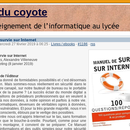
du coyote
survie sur Internet
ercredi 27 février 2019 à 06:25
-
Livres / ebooks
-
#1186
-
rss
vie sur Internet
as, Alexandre Villeneuve
eting (8 janvier 2019)
de l'éditeur
 a donné de formidables possibilités et c’est désormais
ien. Mais sommes-nous réellement en sécurité dans le
tre canapé, sur notre fauteuil de bureau ou le portable
ux de la paume ? Le succès éclair du monde digital a
taillons de prédateurs professionnels qui en veulent à
 à nos données, à notre opinion et parfois à notre vie.
nformatiques, devenues de véritables ogres à données,
vulnérables. Et pour la très grande majorité, nous n’en
nscients, éblouis par le vertige des possibles.
ntre nous ont appris Internet sur le tas, sans formation
re que le bouche-à-oreille. Pourtant, comme pour une
 montagne, il convient de se préparer. Ce Manuel
nformations et des outils simples pour notre sécurité