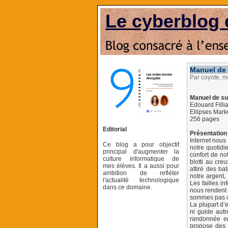
Le cyberblog 
Manuel de 
Par coyote, m
Manuel de sur
Edouard Filli
Ellipses Mark
256 pages
Editorial
Présentation 
Internet nous
Ce blog a pour objectif
notre quotid
principal d'augmenter la
confort de no
culture informatique de
blotti au cre
mes élèves. Il a aussi pour
attiré des ba
ambition de refléter
notre argent,
l'actualité technologique
Les failles i
dans ce domaine.
nous rendent 
sommes pas co
La plupart d’e
ni guide aut
randonnée en
propose des i