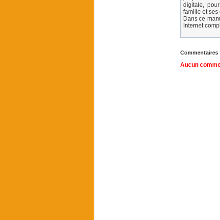
digitale, pou
famille et ses
Dans ce manue
Internet comp
Commentaires
Aucun comment