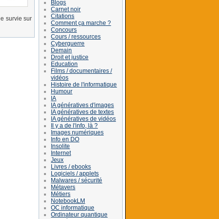
Blogs
Carnet noir
Citations
e survie sur
Comment ça marche ?
Concours
Cours / ressources
Cyberguerre
Demain
Droit et justice
Education
Films / documentaires /
vidéos
Histoire de l'informatique
Humour
IA
IA génératives d'images
IA génératives de textes
IA génératives de vidéos
Il y a de l'info, là ?
Images numériques
Info en DO
Insolite
Internet
Jeux
Livres / ebooks
Logiciels / applets
Malwares / sécurité
Métavers
Métiers
NotebookLM
OC informatique
Ordinateur quantique