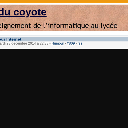
du coyote
ur Internet
mardi 23 décembre 2014 à 22:33
-
Humour
-
#809
-
rss