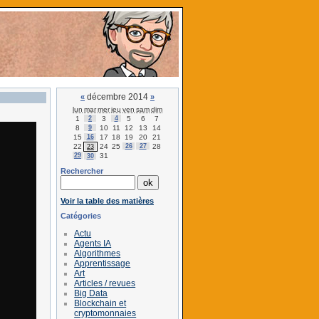
décembre 2014
«
»
lun
mar
mer
jeu
ven
sam
dim
1
2
3
4
5
6
7
8
9
10
11
12
13
14
15
16
17
18
19
20
21
22
24
25
26
27
28
23
29
31
30
Rechercher
Voir la table des matières
Catégories
Actu
Agents IA
Algorithmes
Apprentissage
Art
Articles / revues
Big Data
Blockchain et
cryptomonnaies