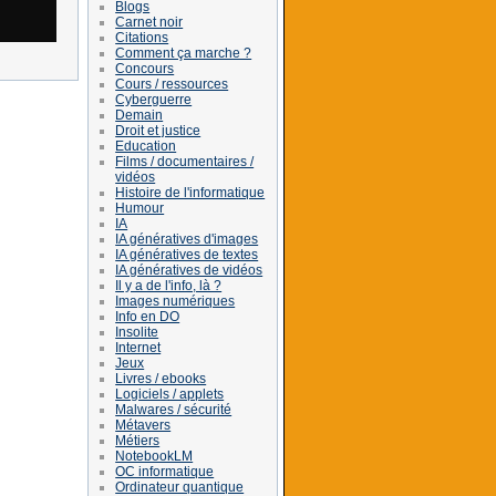
Blogs
Carnet noir
Citations
Comment ça marche ?
Concours
Cours / ressources
Cyberguerre
Demain
Droit et justice
Education
Films / documentaires /
vidéos
Histoire de l'informatique
Humour
IA
IA génératives d'images
IA génératives de textes
IA génératives de vidéos
Il y a de l'info, là ?
Images numériques
Info en DO
Insolite
Internet
Jeux
Livres / ebooks
Logiciels / applets
Malwares / sécurité
Métavers
Métiers
NotebookLM
OC informatique
Ordinateur quantique