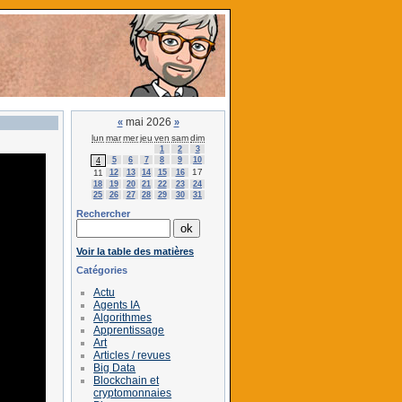
mai 2026
«
»
lun
mar
mer
jeu
ven
sam
dim
1
2
3
5
6
7
8
9
10
4
17
11
12
13
14
15
16
18
19
20
21
22
23
24
25
26
27
28
29
30
31
Rechercher
Voir la table des matières
Catégories
Actu
Agents IA
Algorithmes
Apprentissage
Art
Articles / revues
Big Data
Blockchain et
cryptomonnaies