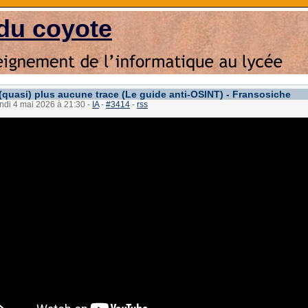
du coyote
 (quasi) plus aucune trace (Le guide anti-OSINT) - Fransosiche
undi 4 mai 2026 à 21:30
-
IA
-
#3414
-
rss