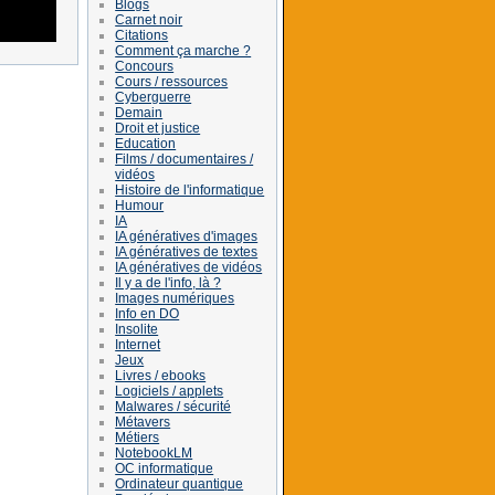
Blogs
Carnet noir
Citations
Comment ça marche ?
Concours
Cours / ressources
Cyberguerre
Demain
Droit et justice
Education
Films / documentaires /
vidéos
Histoire de l'informatique
Humour
IA
IA génératives d'images
IA génératives de textes
IA génératives de vidéos
Il y a de l'info, là ?
Images numériques
Info en DO
Insolite
Internet
Jeux
Livres / ebooks
Logiciels / applets
Malwares / sécurité
Métavers
Métiers
NotebookLM
OC informatique
Ordinateur quantique