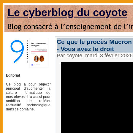
Le cyberblog du coyote
Ce que le procès Macron
- Vous avez le droit
Par coyote, mardi 3 février 202
Editorial
Ce blog a pour objectif
principal d'augmenter la
culture informatique de
mes élèves. Il a aussi pour
ambition de refléter
l'actualité technologique
dans ce domaine.