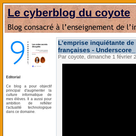
Le cyberblog du coyote
L’emprise inquiétante de 
françaises - Underscore_
Par coyote, dimanche 1 février
Editorial
Ce blog a pour objectif
principal d'augmenter la
culture informatique de
mes élèves. Il a aussi pour
ambition de refléter
l'actualité technologique
dans ce domaine.