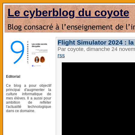
Le cyberblog du coyote
Flight Simulator 2024 : l
Par coyote, dimanche 24 nove
rss
Editorial
Ce blog a pour objectif
principal d'augmenter la
culture informatique de
mes élèves. Il a aussi pour
ambition de refléter
l'actualité technologique
dans ce domaine.