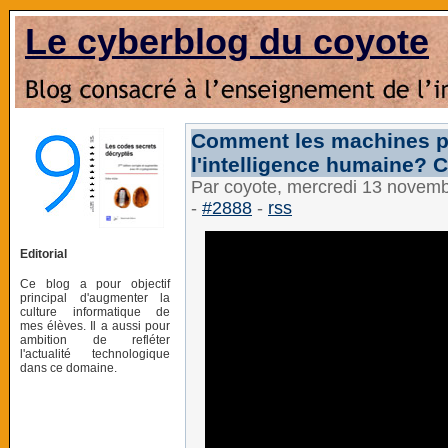
Le cyberblog du coyote
Comment les machines pou
l'intelligence humaine?
Par coyote, mercredi 13 novem
-
#2888
-
rss
Editorial
Ce blog a pour objectif
principal d'augmenter la
culture informatique de
mes élèves. Il a aussi pour
ambition de refléter
l'actualité technologique
dans ce domaine.