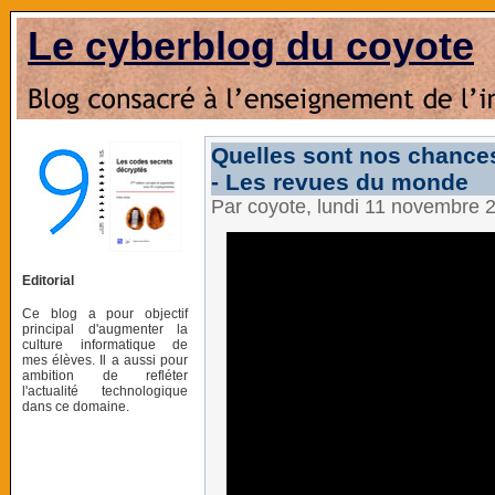
Le cyberblog du coyote
Quelles sont nos chances
- Les revues du monde
Par coyote, lundi 11 novembre 
Editorial
Ce blog a pour objectif
principal d'augmenter la
culture informatique de
mes élèves. Il a aussi pour
ambition de refléter
l'actualité technologique
dans ce domaine.