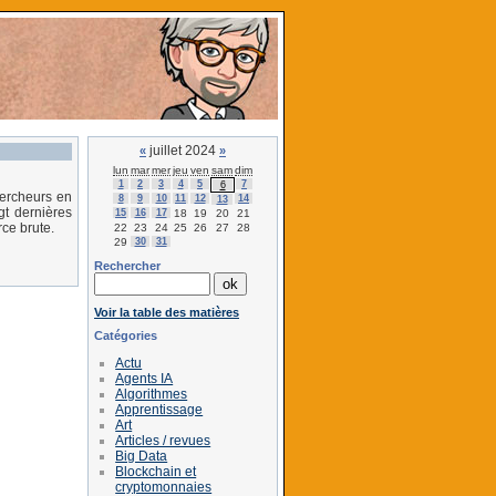
juillet 2024
«
»
lun
mar
mer
jeu
ven
sam
dim
1
2
3
4
5
7
6
hercheurs en
8
9
10
11
12
14
13
gt dernières
15
16
17
18
19
20
21
rce brute.
22
23
24
25
26
27
28
29
30
31
Rechercher
Voir la table des matières
Catégories
Actu
Agents IA
Algorithmes
Apprentissage
Art
Articles / revues
Big Data
Blockchain et
cryptomonnaies