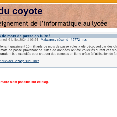
du coyote
s de mots de passe en fuite !
amedi 6 juillet 2024 à 06:54
-
Malwares / sécurité
-
#2772
-
rss
ntenant quasiment 10 milliards de mots de passe volés a été découvert par des c
 mots de passe provenant de fuites de données ont été collectés durant ces vin
urraient être exploités pour craquer des comptes en ligne grâce à l’utilisation de fo
 de Mickaël Bazoge sur 01net
aire n'est possible sur ce blog.