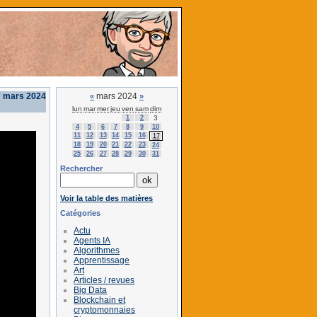
 mars 2024
mars 2024
«
»
lun
mar
mer
jeu
ven
sam
dim
1
2
3
4
5
6
7
8
9
10
11
12
13
14
15
16
17
18
19
20
21
22
23
24
25
26
27
28
29
30
31
Rechercher
Voir la table des matières
Catégories
Actu
Agents IA
Algorithmes
Apprentissage
Art
Articles / revues
Big Data
Blockchain et
cryptomonnaies