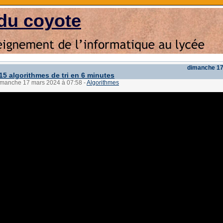
du coyote
dimanche 17
15 algorithmes de tri en 6 minutes
dimanche 17 mars 2024 à 07:58
-
Algorithmes