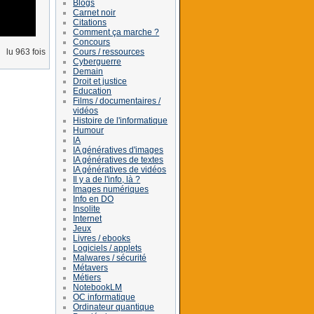
Blogs
Carnet noir
Citations
Comment ça marche ?
Concours
Cours / ressources
lu 963 fois
Cyberguerre
Demain
Droit et justice
Education
Films / documentaires /
vidéos
Histoire de l'informatique
Humour
IA
IA génératives d'images
IA génératives de textes
IA génératives de vidéos
Il y a de l'info, là ?
Images numériques
Info en DO
Insolite
Internet
Jeux
Livres / ebooks
Logiciels / applets
Malwares / sécurité
Métavers
Métiers
NotebookLM
OC informatique
Ordinateur quantique