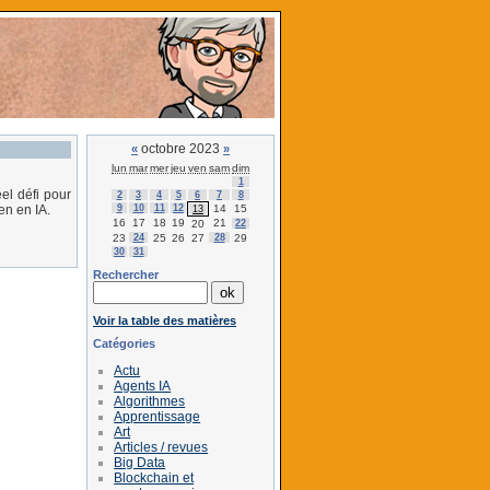
octobre 2023
«
»
lun
mar
mer
jeu
ven
sam
dim
1
el défi pour
2
3
4
5
6
7
8
9
10
11
12
14
15
en en IA.
13
16
17
18
19
21
20
22
23
24
25
26
27
28
29
30
31
Rechercher
Voir la table des matières
Catégories
Actu
Agents IA
Algorithmes
Apprentissage
Art
Articles / revues
Big Data
Blockchain et