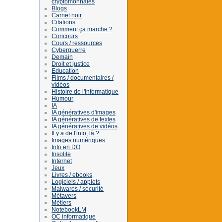
cryptomonnaies
Blogs
Carnet noir
Citations
Comment ça marche ?
Concours
Cours / ressources
Cyberguerre
Demain
Droit et justice
Education
Films / documentaires /
vidéos
Histoire de l'informatique
Humour
IA
IA génératives d'images
IA génératives de textes
IA génératives de vidéos
Il y a de l'info, là ?
Images numériques
Info en DO
Insolite
Internet
Jeux
Livres / ebooks
Logiciels / applets
Malwares / sécurité
Métavers
Métiers
NotebookLM
OC informatique