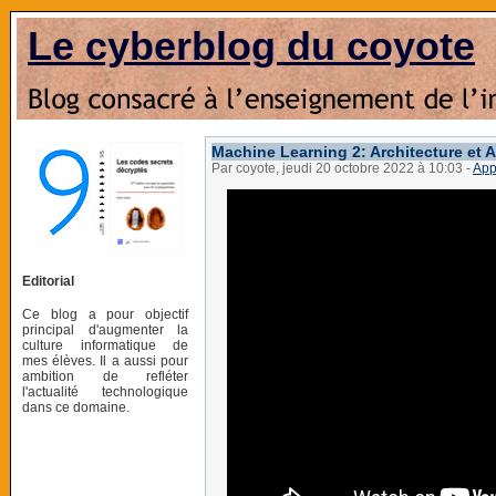
Le cyberblog du coyote
Machine Learning 2: Architecture et 
Par coyote, jeudi 20 octobre 2022 à 10:03
-
App
Editorial
Ce blog a pour objectif
principal d'augmenter la
culture informatique de
mes élèves. Il a aussi pour
ambition de refléter
l'actualité technologique
dans ce domaine.