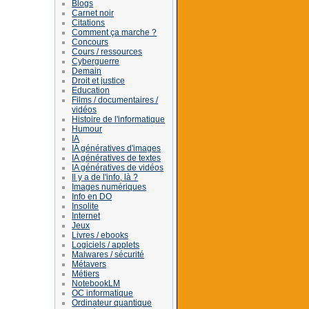
Blogs
Carnet noir
Citations
Comment ça marche ?
Concours
Cours / ressources
Cyberguerre
Demain
Droit et justice
Education
Films / documentaires /
vidéos
Histoire de l'informatique
Humour
IA
IA génératives d'images
IA génératives de textes
IA génératives de vidéos
Il y a de l'info, là ?
Images numériques
Info en DO
Insolite
Internet
Jeux
Livres / ebooks
Logiciels / applets
Malwares / sécurité
Métavers
Métiers
NotebookLM
OC informatique
Ordinateur quantique