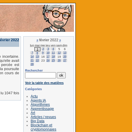
février 2022
février 2022
«
»
lun
mar
mer
jeu
ven
sam
dim
2
3
4
5
6
1
7
9
10
11
12
13
8
 incertaine.
14
15
16
17
18
19
20
u'elle avait
21
22
23
24
25
26
27
28
 percée est
la poursuite
Rechercher
 en cours de
Voir la table des matières
Catégories
lu 1047 fois
Actu
Agents IA
Algorithmes
Apprentissage
Art
Articles / revues
Big Data
Blockchain et
cryptomonnaies