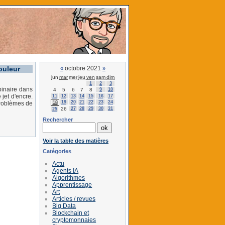
ouleur
octobre 2021
«
»
lun
mar
mer
jeu
ven
sam
dim
1
2
3
binaire dans
4
5
6
7
8
9
10
jet d'encre.
11
12
13
14
15
16
17
19
20
21
22
23
24
18
problèmes de
26
27
28
29
30
31
25
Rechercher
Voir la table des matières
Catégories
Actu
Agents IA
Algorithmes
Apprentissage
Art
Articles / revues
Big Data
Blockchain et
cryptomonnaies