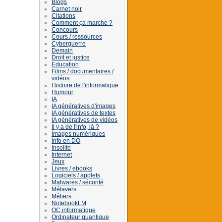
Blogs
Carnet noir
Citations
Comment ça marche ?
Concours
Cours / ressources
Cyberguerre
Demain
Droit et justice
Education
Films / documentaires /
vidéos
Histoire de l'informatique
Humour
IA
IA génératives d'images
IA génératives de textes
IA génératives de vidéos
Il y a de l'info, là ?
Images numériques
Info en DO
Insolite
Internet
Jeux
Livres / ebooks
Logiciels / applets
Malwares / sécurité
Métavers
Métiers
NotebookLM
OC informatique
Ordinateur quantique