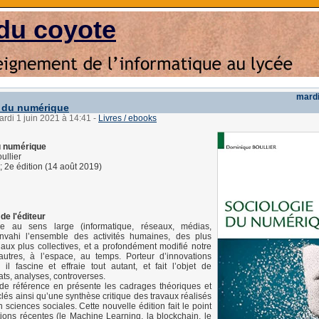
du coyote
mardi
 du numérique
ardi 1 juin 2021 à 14:41
-
Livres / ebooks
u numérique
ullier
 2e édition (14 août 2019)
de l'éditeur
e au sens large (informatique, réseaux, médias,
envahi l’ensemble des activités humaines, des plus
aux plus collectives, et a profondément modifié notre
autres, à l’espace, au temps. Porteur d’innovations
il fascine et effraie tout autant, et fait l’objet de
ats, analyses, controverses.
de référence en présente les cadrages théoriques et
clés ainsi qu’une synthèse critique des travaux réalisés
n sciences sociales. Cette nouvelle édition fait le point
tions récentes (le Machine Learning, la blockchain, le