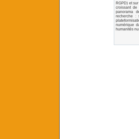
RGPD) et sur 
croissant de
panorama de
recherche : 
plateformisat
numérique da
humanités nu