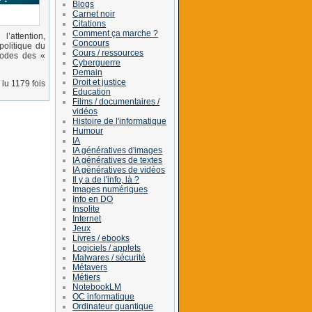
Blogs
Carnet noir
Citations
Comment ça marche ?
’attention,
Concours
politique du
Cours / ressources
thodes des «
Cyberguerre
Demain
Droit et justice
lu 1179 fois
Education
Films / documentaires /
vidéos
Histoire de l'informatique
Humour
IA
IA génératives d'images
IA génératives de textes
IA génératives de vidéos
Il y a de l'info, là ?
Images numériques
Info en DO
Insolite
Internet
Jeux
Livres / ebooks
Logiciels / applets
Malwares / sécurité
Métavers
Métiers
NotebookLM
OC informatique
Ordinateur quantique