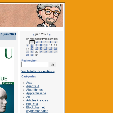
 1 juin 2021
juin 2021
«
»
lun
mar
mer
jeu
ven
sam
dim
2
3
4
5
6
1
7
9
10
11
12
13
8
14
15
16
17
18
19
20
21
22
23
24
25
26
27
28
29
30
Rechercher
Voir la table des matières
Catégories
Actu
Agents IA
Algorithmes
Apprentissage
Art
Articles / revues
Big Data
Blockchain et
cryptomonnaies