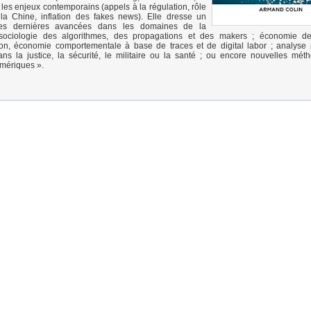
les enjeux contemporains (appels à la régulation, rôle
 la Chine, inflation des fakes news). Elle dresse un
s dernières avancées dans les domaines de la
sociologie des algorithmes, des propagations et des makers ; économie de l
ion, économie comportementale à base de traces et de digital labor ; analyse 
ns la justice, la sécurité, le militaire ou la santé ; ou encore nouvelles mé
mériques ».