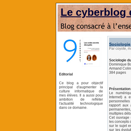
Le cyberblog 
Sociologie
Par coyote, m
Sociologie d
Dominique Bo
Armand Colin;
384 pages
Editorial
Ce blog a pour objectif
principal d'augmenter la
Présentation 
culture informatique de
Le numériqu
mes élèves. Il a aussi pour
Internet) a 
ambition de refléter
personnelles 
l'actualité technologique
rapport aux 
dans ce domaine.
permanentes, 
multiples déb
Cet ouvrage 
les concepts 
sur le sujet e
sur les évolu