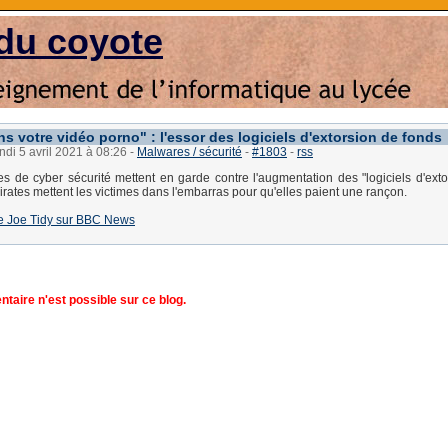
du coyote
s votre vidéo porno" : l'essor des logiciels d'extorsion de fonds
undi 5 avril 2021 à 08:26
-
Malwares / sécurité
-
#1803
-
rss
es de cyber sécurité mettent en garde contre l'augmentation des "logiciels d'exto
irates mettent les victimes dans l'embarras pour qu'elles paient une rançon.
e de Joe Tidy sur BBC News
aire n'est possible sur ce blog.