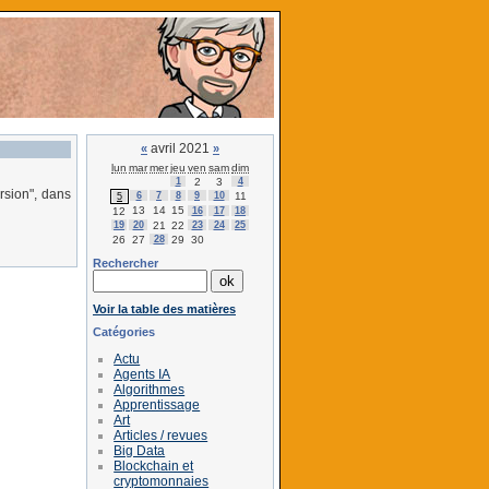
avril 2021
«
»
lun
mar
mer
jeu
ven
sam
dim
1
2
3
4
rsion", dans
6
7
8
9
10
11
5
13
14
15
12
16
17
18
19
20
21
22
23
24
25
26
27
28
29
30
Rechercher
Voir la table des matières
Catégories
Actu
Agents IA
Algorithmes
Apprentissage
Art
Articles / revues
Big Data
Blockchain et
cryptomonnaies