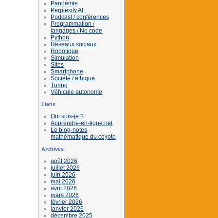
Pandémie
Perplexity AI
Podcast / conférences
Programmation /
langages / No code
Python
Réseaux sociaux
Robotique
Simulation
Sites
Smartphone
Société / éthique
Turing
Véhicule autonome
Liens
Qui suis-je ?
Apprendre-en-ligne.net
Le blog-notes
mathématique du coyote
Archives
août 2026
juillet 2026
juin 2026
mai 2026
avril 2026
mars 2026
février 2026
janvier 2026
décembre 2025