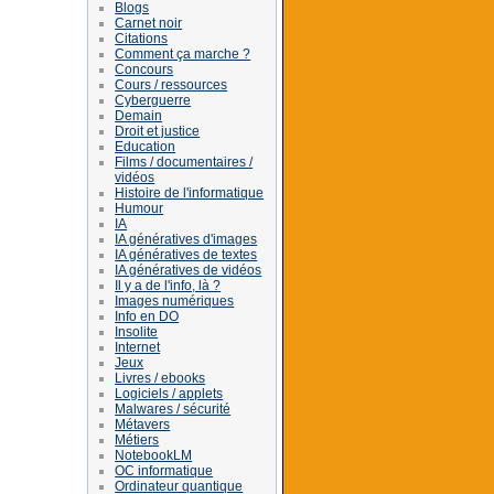
Blogs
Carnet noir
Citations
Comment ça marche ?
Concours
Cours / ressources
Cyberguerre
Demain
Droit et justice
Education
Films / documentaires /
vidéos
Histoire de l'informatique
Humour
IA
IA génératives d'images
IA génératives de textes
IA génératives de vidéos
Il y a de l'info, là ?
Images numériques
Info en DO
Insolite
Internet
Jeux
Livres / ebooks
Logiciels / applets
Malwares / sécurité
Métavers
Métiers
NotebookLM
OC informatique
Ordinateur quantique