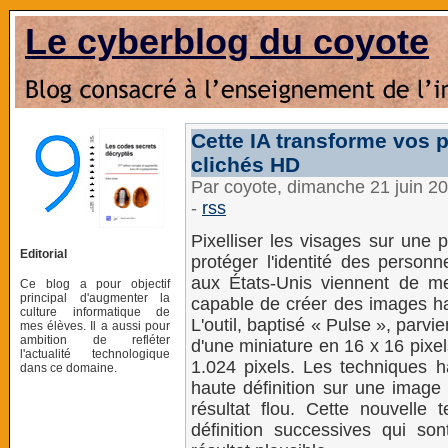
Le cyberblog du coyote
Cette IA transforme vos p
clichés HD
Par coyote, dimanche 21 juin 2
-
rss
Pixelliser les visages sur une p
Editorial
protéger l'identité des person
aux États-Unis viennent de mett
Ce blog a pour objectif
principal d'augmenter la
capable de créer des images hau
culture informatique de
L'outil, baptisé « Pulse », parvie
mes élèves. Il a aussi pour
ambition de refléter
d'une miniature en 16 x 16 pixe
l'actualité technologique
1.024 pixels. Les techniques ha
dans ce domaine.
haute définition sur une image 
résultat flou. Cette nouvell
définition successives qui so