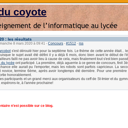
du coyote
0 : les résultats
dimanche 8 mars 2020 à 09:41
-
Concours
-
#1512
-
rss
arcobot
s'est déroulé hier pour la septième fois. Le thème de cette année était... l
uisque le sujet avait été défini il y a déjà 6 mois, donc bien avant le début de l'
illeurs failli ne pas avoir lieu à cause de cela, mais finalement tout s'est bien passé
 du lycée
ont participé. La première, déjà aguerrie à ce genre de concours, finit 3
hance elle aurait pu l'emporter, mais les robots sont parfois capricieux. La sec
 novice, termine 6ème, après avoir longtemps été dernière. Pour une première
sortie honorablement.
les participants et un grand merci aux organisateurs du ceff de St-Imier et du gymn
, espérons-le, à l'année prochaine!
aire n'est possible sur ce blog.