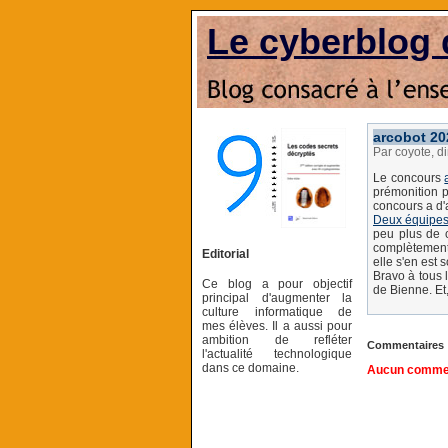
Le cyberblog 
arcobot 202
Par coyote, 
Le concours
prémonition p
concours a d'a
Deux équipes
peu plus de c
complètement
Editorial
elle s'en est 
Bravo à tous 
Ce blog a pour objectif
de Bienne. Et
principal d'augmenter la
culture informatique de
mes élèves. Il a aussi pour
ambition de refléter
Commentaires
l'actualité technologique
dans ce domaine.
Aucun comment