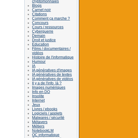
cryptomonnaies
Blogs
Carnet noir
Citations
Comment ça marche ?
Concours
Cours / ressources
Cyberguerre
Demain
Droit et justice
Education
Films / documentaires /
vidéos
Histoire de l'informatique
Humour
IA
IA génératives d'images
IA génératives de textes
IA génératives de vidéos
Il y a de l'info, là ?
Images numériques
Info en DO
Insolite
Internet
Jeux
Livres / ebooks
Logiciels / applets
Malwares / sécurité
Métavers
Métiers
NotebookLM
OC informatique