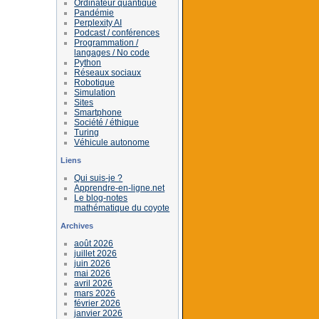
Ordinateur quantique
Pandémie
Perplexity AI
Podcast / conférences
Programmation /
langages / No code
Python
Réseaux sociaux
Robotique
Simulation
Sites
Smartphone
Société / éthique
Turing
Véhicule autonome
Liens
Qui suis-je ?
Apprendre-en-ligne.net
Le blog-notes
mathématique du coyote
Archives
août 2026
juillet 2026
juin 2026
mai 2026
avril 2026
mars 2026
février 2026
janvier 2026