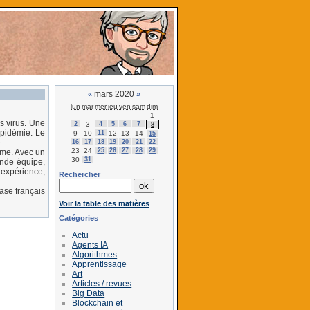
mars 2020
«
»
lun
mar
mer
jeu
ven
sam
dim
1
es virus. Une
2
3
4
5
6
7
8
épidémie. Le
9
10
11
12
13
14
15
.
16
17
18
19
20
21
22
23
24
25
26
27
28
29
ème. Avec un
30
31
onde équipe,
 expérience,
Rechercher
ase français
Voir la table des matières
Catégories
Actu
Agents IA
Algorithmes
Apprentissage
Art
Articles / revues
Big Data
Blockchain et