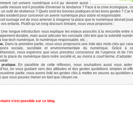
omment cet univers numérique a-t-il pu devenir aussi
uelle mesure est-il possible d'inverser la tendance ? Face à la crise écologique, c
un outil de résilience ? Quels sont les bonnes pratiques et les bons gestes ? Car t
stes existent pour concevoir un avenir numérique plus sobre et responsable.
 cet ouvrage est de vous amener à imaginer la place que le numérique devrait joue
e vos enfants. Plutôt qu’un long discours linéaire, nous vous proposons :
Une longue introduction vous explique les enjeux associés à la rencontre entre 
ppement durable, mais aussi articuler les concepts clés tels que la sobriété numéri
la low-tech numérique, le numérique responsable, etc. ;
ue.
Dans la première partie, nous vous proposons une liste des mots-clés qui carac
sions sociale, sociétale et environnementale du numérique. Grâce à c
éhension, nous espérons que vous prendrez conscience de l’urgence et de l’im
nir la place du numérique dans notre société et, au moins à court terme, d’adopter
riété.
 pratique.
En parallèle de cette réflexion, nous souhaitons aussi vous aider
d’hui, en vous guidant vers des attitudes et des gestes quotidiens simples et eff
deuxième partie, nous avons listé les gestes clés à mettre en oeuvre au quotidien a
s que vous pouvez mener en tant que citoyen.ne.
aire n'est possible sur ce blog.