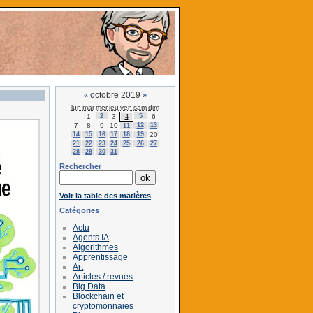
octobre 2019
«
»
lun
mar
mer
jeu
ven
sam
dim
1
2
3
5
6
4
7
8
9
10
12
13
11
14
15
16
17
18
19
20
21
22
23
24
25
26
27
28
29
30
31
Rechercher
Voir la table des matières
Catégories
Actu
Agents IA
Algorithmes
Apprentissage
Art
Articles / revues
Big Data
Blockchain et
cryptomonnaies