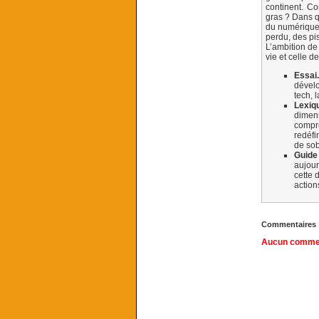
continent. C
gras ? Dans q
du numérique 
perdu, des pi
L’ambition de
vie et celle d
Essai.
dévelo
tech, 
Lexiq
dimen
compr
redéfi
de sob
Guide
aujour
cette 
action
Commentaires
Aucun comment