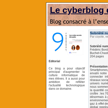
Le cyberblog 
Sobriété n
Par coyote, v
Sobriété numé
Frédéric Bor
Buchet-Chast
204 pages
Editorial
Présentation 
Ce blog a pour objectif
Smartphones, 
principal d'augmenter la
envahi notre 
culture informatique de
connecter in
mes élèves. Il a aussi pour
réseaux sociau
ambition de refléter
univers numér
l'actualité technologique
nous sommes e
dans ce domaine.
la quantité 
croître : les 
désormais à 
environnemen
gaz à effet d
global représ