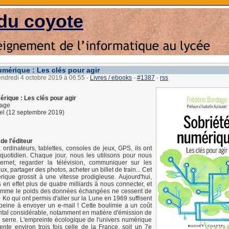
du coyote
umérique : Les clés pour agir
endredi 4 octobre 2019 à 06:55
-
Livres / ebooks
-
#1387
-
rss
rique : Les clés pour agir
dage
el (12 septembre 2019)
de l'éditeur
ordinateurs, tablettes, consoles de jeux, GPS, ils ont
quotidien. Chaque jour, nous les utilisons pour nous
ternet, regarder la télévision, communiquer sur les
x, partager des photos, acheter un billet de train... Cet
ique grossit à une vitesse prodigieuse. Aujourd'hui,
n effet plus de quatre milliards à nous connecter, et
comme le poids des données échangées ne cessent de
70 Ko qui ont permis d'aller sur la Lune en 1969 suffisent
peine à envoyer un e-mail ! Cette boulimie a un coût
tal considérable, notamment en matière d'émission de
e serre. L'empreinte écologique de l'univers numérique
ente environ trois fois celle de la France, soit un 7e