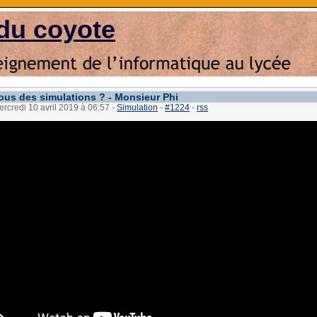
du coyote
s des simulations ? - Monsieur Phi
ercredi 10 avril 2019 à 06:57
-
Simulation
-
#1224
-
rss