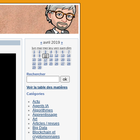
avril 2019
«
»
lun
mar
mer
jeu
ven
sam
dim
1
2
3
4
5
6
7
8
9
11
12
13
14
10
15
16
18
19
20
21
17
22
23
24
25
26
27
28
29
30
Rechercher
Voir la table des matières
Catégories
Actu
Agents IA
Algorithmes
Apprentissage
Art
Articles / revues
Big Data
Blockchain et
cryptomonnaies