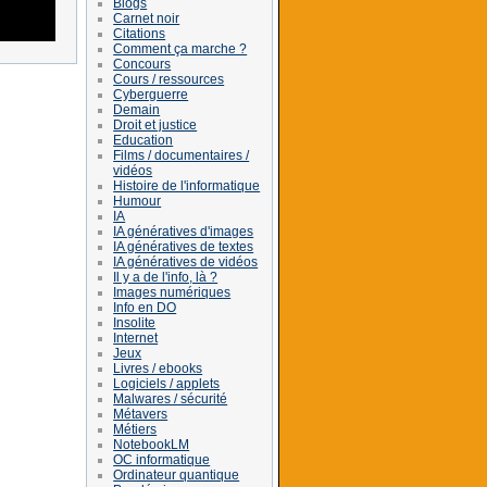
Blogs
Carnet noir
Citations
Comment ça marche ?
Concours
Cours / ressources
Cyberguerre
Demain
Droit et justice
Education
Films / documentaires /
vidéos
Histoire de l'informatique
Humour
IA
IA génératives d'images
IA génératives de textes
IA génératives de vidéos
Il y a de l'info, là ?
Images numériques
Info en DO
Insolite
Internet
Jeux
Livres / ebooks
Logiciels / applets
Malwares / sécurité
Métavers
Métiers
NotebookLM
OC informatique
Ordinateur quantique