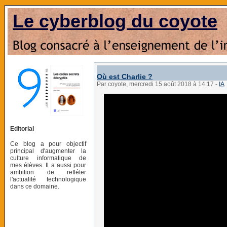
Le cyberblog du coyote
Où est Charlie ?
Par coyote, mercredi 15 août 2018 à 14:17
-
IA
Editorial
Ce blog a pour objectif
principal d'augmenter la
culture informatique de
mes élèves. Il a aussi pour
ambition de refléter
l'actualité technologique
dans ce domaine.