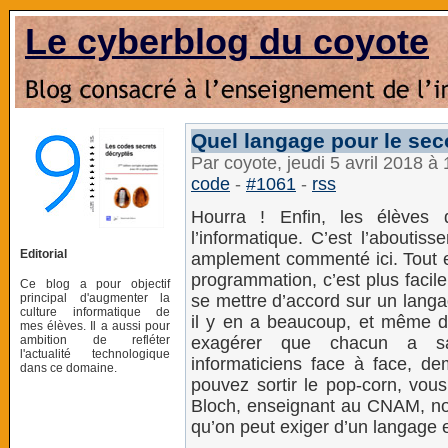
Le cyberblog du coyote
Quel langage pour le sec
Par coyote, jeudi 5 avril 2018 à
code
-
#1061
-
rss
Hourra ! Enfin, les élèves 
l’informatique. C’est l’abouti
Editorial
amplement commenté ici. Tout es
programmation, c’est plus facile 
Ce blog a pour objectif
principal d'augmenter la
se mettre d’accord sur un lang
culture informatique de
il y en a beaucoup, et même d
mes élèves. Il a aussi pour
ambition de refléter
exagérer que chacun a sa
l'actualité technologique
informaticiens face à face, de
dans ce domaine.
pouvez sortir le pop-corn, vou
Bloch, enseignant au CNAM, nous
qu’on peut exiger d’un langage 