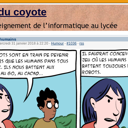
du coyote
 humains
ercredi 31 janvier 2018 à 22:20
-
Humour
-
#1036
-
rss