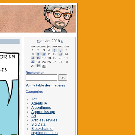
janvier 2018
«
»
lun
mar
mer
jeu
ven
sam
dim
1
2
3
4
5
6
7
8
9
10
11
12
13
14
15
16
17
18
19
20
21
22
23
24
25
26
27
28
29
30
31
Rechercher
Voir la table des matières
Catégories
Actu
Agents IA
Algorithmes
Apprentissage
Art
Articles / revues
Big Data
Blockchain et
cryptomonnaies