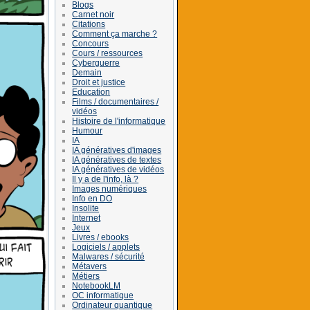
Blogs
Carnet noir
Citations
Comment ça marche ?
Concours
Cours / ressources
Cyberguerre
Demain
Droit et justice
Education
Films / documentaires /
vidéos
Histoire de l'informatique
Humour
IA
IA génératives d'images
IA génératives de textes
IA génératives de vidéos
Il y a de l'info, là ?
Images numériques
Info en DO
Insolite
Internet
Jeux
Livres / ebooks
Logiciels / applets
Malwares / sécurité
Métavers
Métiers
NotebookLM
OC informatique
Ordinateur quantique