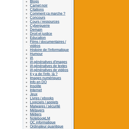
Blogs
Carnet noir
Citations
Comment ça marche ?
Concours
Cours / ressources
Cyberguerre
Demain
Droit et justice
Education
Films / documentaires /
vidéos
Histoire de l'informatique
Humour
IA
IA génératives d'images
IA génératives de textes
IA génératives de vidéos
Il y a de l'info, là ?
Images numériques
Info en DO
Insolite
Internet
Jeux
Livres / ebooks
Logiciels / applets
Malwares / sécurité
Métavers
Métiers
NotebookLM
OC informatique
Ordinateur quantique