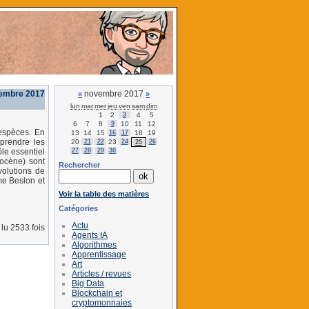
embre 2017
novembre 2017
«
»
lun
mar
mer
jeu
ven
sam
dim
1
2
3
4
5
6
7
8
9
10
11
12
 espèces. En
13
14
15
16
17
18
19
prendre les
20
21
22
23
24
26
25
27
28
29
30
le essentiel
pocène) sont
Rechercher
volutions de
me Beslon et
Voir la table des matières
Catégories
Actu
lu 2533 fois
Agents IA
Algorithmes
Apprentissage
Art
Articles / revues
Big Data
Blockchain et
cryptomonnaies