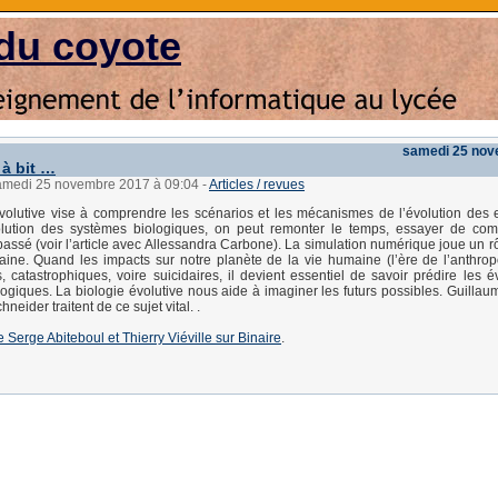
du coyote
samedi 25 nov
 à bit …
samedi 25 novembre 2017 à 09:04
-
Articles / revues
volutive vise à comprendre les scénarios et les mécanismes de l’évolution des
volution des systèmes biologiques, on peut remonter le temps, essayer de com
passé (voir l’article avec Allessandra Carbone). La simulation numérique joue un rô
ine. Quand les impacts sur notre planète de la vie humaine (l’ère de l’anthro
, catastrophiques, voire suicidaires, il devient essentiel de savoir prédire les é
ogiques. La biologie évolutive nous aide à imaginer les futurs possibles. Guillau
eider traitent de ce sujet vital. .
 de Serge Abiteboul et Thierry Viéville sur Binaire
.