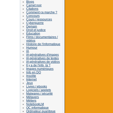
Blogs
Carnet noir
Citations
Comment ça marche ?
Concours
Cours / ressources
Cyberguerre
Demain
Droit et justice
Education
Films / documentaires /
vidéos
Histoire de l'informatique
Humour
IA
IA génératives d'images
IA génératives de textes
IA génératives de vidéos
Il y a de l'info, là ?
Images numériques
Info en DO
Insolite
Internet
Jeux
Livres / ebooks
Logiciels / applets
Malwares / sécurité
Métavers
Métiers
NotebookLM
OC informatique
Ordinateur quantique