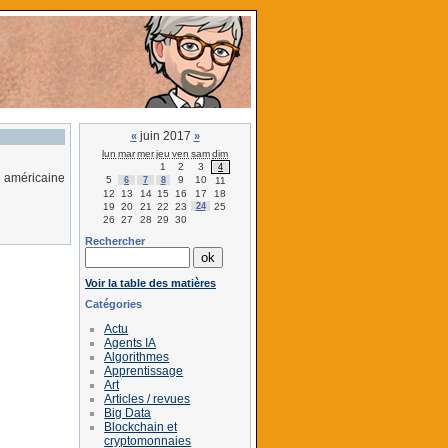
juin 2017
«
»
lun
mar
mer
jeu
ven
sam
dim
1
2
3
4
 américaine
5
9
10
6
7
8
11
12
13
14
15
16
17
18
19
20
21
22
23
24
25
26
27
28
29
30
Rechercher
Voir la table des matières
Catégories
Actu
Agents IA
Algorithmes
Apprentissage
Art
Articles / revues
Big Data
Blockchain et
cryptomonnaies