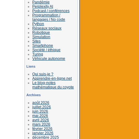
Pandémie
Perplexity AI
Podcast / conférences
Programmation /
langages / No code
Python
Réseaux sociaux
Robotique
Simulation
Sites
Smartphone
Société / éthique
Turing
Véhicule autonome
Liens
Qui suis-je ?
Apprendre-en-ligne.net
Le blog-notes
mathématique du coyote
Archives
août 2026
juillet 2026
juin 2026
mai 2026
avril 2026
mars 2026
février 2026
janvier 2026
décembre 2025