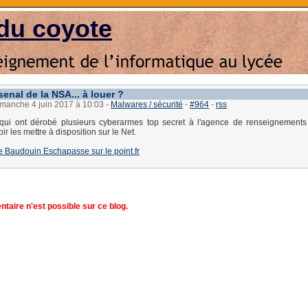
du coyote
enal de la NSA... à louer ?
imanche 4 juin 2017 à 10:03
-
Malwares / sécurité
-
#964
-
rss
qui ont dérobé plusieurs cyberarmes top secret à l'agence de renseignements
oir les mettre à disposition sur le Net.
 de Baudouin Eschapasse sur le point.fr
aire n'est possible sur ce blog.