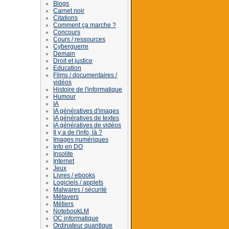
Blogs
Carnet noir
Citations
Comment ça marche ?
Concours
Cours / ressources
Cyberguerre
Demain
Droit et justice
Education
Films / documentaires /
vidéos
Histoire de l'informatique
Humour
IA
IA génératives d'images
IA génératives de textes
IA génératives de vidéos
Il y a de l'info, là ?
Images numériques
Info en DO
Insolite
Internet
Jeux
Livres / ebooks
Logiciels / applets
Malwares / sécurité
Métavers
Métiers
NotebookLM
OC informatique
Ordinateur quantique