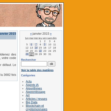
janvier 2015
janvier 2015
«
»
lun
mar
mer
jeu
ven
sam
dim
1
2
3
4
5
6
7
8
9
10
11
12
13
14
15
16
17
18
19
20
21
22
23
24
25
26
28
29
30
31
obtenez des
27
, votre code
Rechercher
r défaut. Le
Voir la table des matières
lu 3682 fois
Catégories
Actu
Agents IA
Algorithmes
Apprentissage
Art
Articles / revues
Big Data
Blockchain et
cryptomonnaies