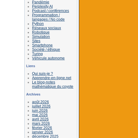
Pandémie
Perplexity AI
Podcast / conférences
Programmation /
langages / No code
Python
Réseaux sociaux
Robotique
Simulation
Sites
Smartphone
Société / éthique
Turing
Véhicule autonome
Liens
Qui suis-je ?
Apprendre-en-ligne.net
Le blog-notes
mathématique du coyote
Archives
août 2026
juillet 2026
juin 2026
mai 2026
avril 2026
mars 2026
février 2026
janvier 2026
décembre 2025