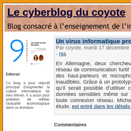
Le cyberblog du coyote
Un virus informatique pr
Par coyote, mardi 17 décembre
-
rss
En Allemagne, deux chercheur
réseau de communication furtif 
Editorial
des haut-parleurs et microph
inaudibles. Grâce à un prototype
Ce blog a pour objectif
principal d'augmenter la
qu’il serait possible d’utilise
culture informatique de
données sensibles même sur 
mes élèves. Il a aussi pour
ambition de refléter
toute connexion réseau. Micha
l'actualité technologique
étude,
est entré dans les détail
dans ce domaine.
Commentaires