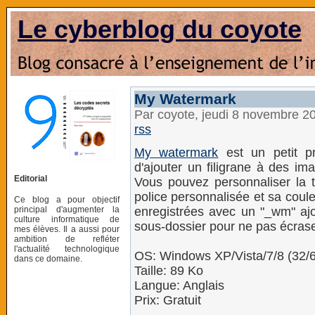
Le cyberblog du coyote
My Watermark
Par coyote, jeudi 8 novembre 2
rss
My watermark
est un petit p
d'ajouter un filigrane à des im
Editorial
Vous pouvez personnaliser la tai
police personnalisée et sa coule
Ce blog a pour objectif
principal d'augmenter la
enregistrées avec un "_wm" aj
culture informatique de
sous-dossier pour ne pas écraser
mes élèves. Il a aussi pour
ambition de refléter
l'actualité technologique
OS: Windows XP/Vista/7/8 (32/6
dans ce domaine.
Taille: 89 Ko
Langue: Anglais
Prix: Gratuit