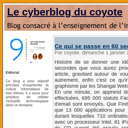
Le cyberblog du coyote
Ce qui se passe en 60 s
Par coyote, dimanche 1 janvier
Histoire de se donner une i
secondes que vous aurez prise
Editorial
article, gravitant autour de vo
autrement, enfin c'est ce qu'
Ce blog a pour objectif
principal d'augmenter la
graphisme par les Shangai Web
culture informatique de
En une minute, on apprend d
mes élèves. Il a aussi pour
ambition de refléter
effectuées, 695 000 statuts Fa
l'actualité technologique
d'email sont envoyés, Que Firef
dans ce domaine.
que 13 000 applications pour
durant lesquelles 710 ordinat
avec un processeur Intel, 81 iP