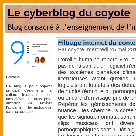
Le cyberblog du coyote
Filtrage internet du cont
Par coyote, mercredi 25 mai 20
L'oreille humaine repère vite l
pas de raison qu'un logiciel n'e
des systèmes d'analyse d'im
Editorial
licencieuses avant qu'elles n'
logiciels ont toutefois des défa
Ce blog a pour objectif
principal d'augmenter la
de nudité (érotique ou pornogra
culture informatique de
ou encore d'un visage pris de pr
mes élèves. Il a aussi pour
ambition de refléter
Repérer les gémissements de l
l'actualité technologique
nuance. Des chercheurs coréens 
dans ce domaine.
que les signaux normaux sont n
clips musicaux ont diver
pornographiques sont plutôt aigus