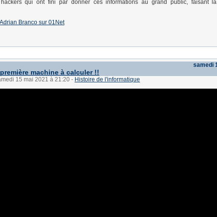
hackers qui ont fini par donner ces informations au grand public, faisant la 
 d'Adrian Branco sur 01Net
samedi 
 première machine à calculer !!
samedi 15 mai 2021 à 21:20
-
Histoire de l'informatique