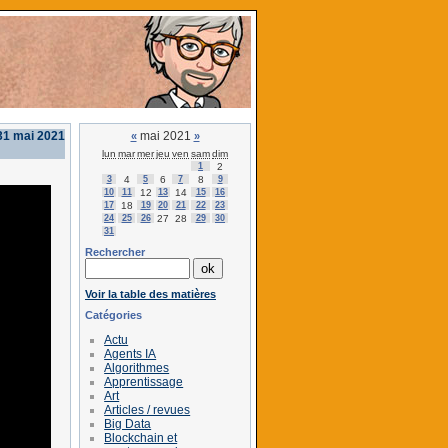
 31 mai 2021
mai 2021
«
»
lun
mar
mer
jeu
ven
sam
dim
1
2
3
4
5
6
7
8
9
10
11
12
13
14
15
16
17
18
19
20
21
22
23
24
25
26
27
28
29
30
31
Rechercher
Voir la table des matières
Catégories
Actu
Agents IA
Algorithmes
Apprentissage
Art
Articles / revues
Big Data
Blockchain et