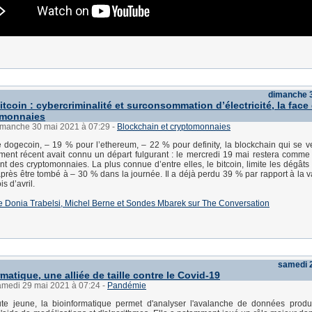
dimanche 
tcoin : cybercriminalité et surconsommation d’électricité, la fac
omonnaies
dimanche 30 mai 2021 à 07:29
-
Blockchain et cryptomonnaies
 dogecoin, – 19 % pour l’ethereum, – 22 % pour definity, la blockchain qui se veu
ment récent avait connu un départ fulgurant : le mercredi 19 mai restera comme 
nt des cryptomonnaies. La plus connue d’entre elles, le bitcoin, limite les dégâts
après être tombé à – 30 % dans la journée. Il a déjà perdu 39 % par rapport à la v
s d’avril.
e de Donia Trabelsi, Michel Berne et Sondes Mbarek sur The Conversation
samedi 
matique, une alliée de taille contre le Covid-19
samedi 29 mai 2021 à 07:24
-
Pandémie
oute jeune, la bioinformatique permet d'analyser l'avalanche de données produ