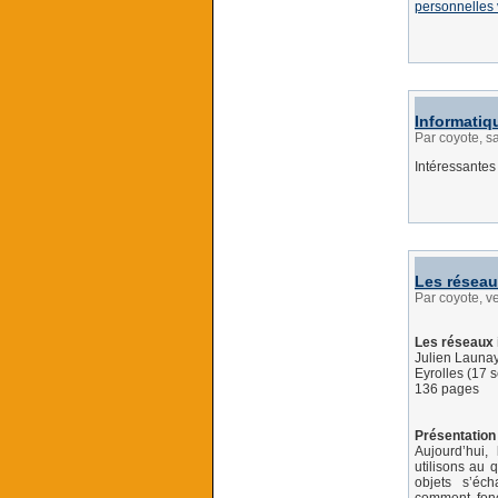
personnelles v
Informatiq
Par coyote, 
Intéressantes
Les réseau
Par coyote, v
Les réseaux 
Julien Launa
Eyrolles (17 
136 pages
Présentation 
Aujourd’hui,
utilisons au
objets s’éc