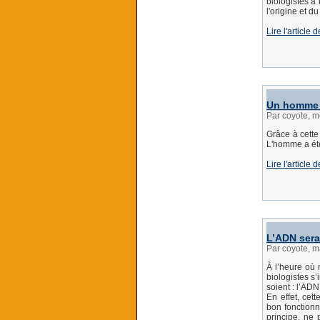
biologistes à
l'origine et 
Lire l'article
Un homme c
Par coyote, m
Grâce à cette
L'homme a été
Lire l'article
L’ADN sera
Par coyote, m
À l’heure où 
biologistes s
soient : l’ADN
En effet, cet
bon fonctionn
principe, ne 