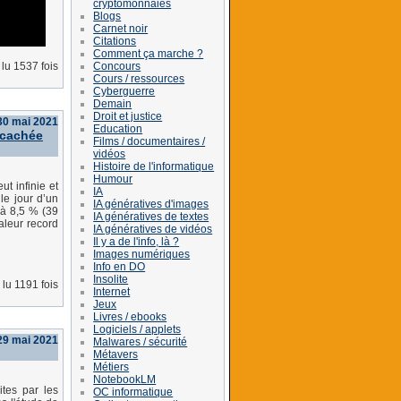
cryptomonnaies
Blogs
Carnet noir
Citations
Comment ça marche ?
Concours
lu 1537 fois
Cours / ressources
Cyberguerre
Demain
Droit et justice
30 mai 2021
Education
e cachée
Films / documentaires /
vidéos
Histoire de l'informatique
Humour
t infinie et
IA
le jour d’un
IA génératives d'images
 à 8,5 % (39
IA génératives de textes
aleur record
IA génératives de vidéos
Il y a de l'info, là ?
Images numériques
Info en DO
Insolite
lu 1191 fois
Internet
Jeux
Livres / ebooks
Logiciels / applets
29 mai 2021
Malwares / sécurité
Métavers
Métiers
NotebookLM
ites par les
OC informatique