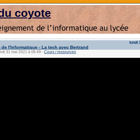
du coyote
lundi
de l'Informatique - La tech avec Bertrand
undi 31 mai 2021 à 06:49
-
Cours / ressources