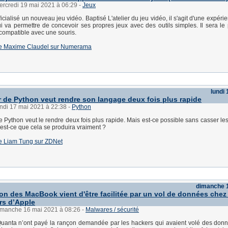
ercredi 19 mai 2021 à 06:29
-
Jeux
icialisé un nouveau jeu vidéo. Baptisé L'atelier du jeu vidéo, il s'agit d'une expér
qui va permettre de concevoir ses propres jeux avec des outils simples. Il sera le 
 compatible avec une souris.
e de Maxime Claudel sur Numerama
lundi
r de Python veut rendre son langage deux fois plus rapide
undi 17 mai 2021 à 22:38
-
Python
e Python veut le rendre deux fois plus rapide. Mais est-ce possible sans casser les
t est-ce que cela se produira vraiment ?
 de Liam Tung sur ZDNet
dimanche 
ion des MacBook vient d'être facilitée par un vol de données chez
rs d’Apple
dimanche 16 mai 2021 à 08:26
-
Malwares / sécurité
Quanta n’ont payé la rançon demandée par les hackers qui avaient volé des donn