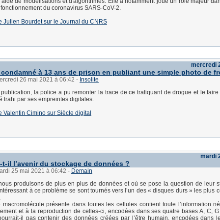
 l'aide de modélisations et d'algorithmes. Elle a notamment joué un rôle majeur dan
du fonctionnement du coronavirus SARS-CoV-2.
 de Julien Bourdet sur le Journal du CNRS
mercredi 
ondamné à 13 ans de prison en publiant une simple photo de f
ercredi 26 mai 2021 à 06:42
-
Insolite
 publication, la police a pu remonter la trace de ce trafiquant de drogue et le fai
 trahi par ses empreintes digitales.
 de Valentin Cimino sur Siècle digital
mardi 
-t-il l’avenir du stockage de données ?
ardi 25 mai 2021 à 06:42
-
Demain
nous produisons de plus en plus de données et où se pose la question de leur s
’intéressant à ce problème se sont tournés vers l’un des « disques durs » les plus 
.
te macromolécule présente dans toutes les cellules contient toute l’information n
ement et à la reproduction de celles-ci, encodées dans ses quatre bases A, C, G 
pourrait-il pas contenir des données créées par l’être humain, encodées dans 