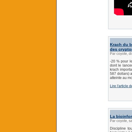
Krach du bi
des crypt
Par coyote, 
-20 % pour le
dont le lance
krach importa
587 dollars) 
atteinte au moi
Lire l'articl
La bioinfor
Par coyote, 
Discipline t