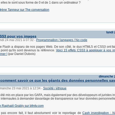
lles le sont sous forme de 0 et de 1 dans un ordinateur ?
 d'Irène Tanneur sur The conversation
lundi
CSS3 pour vos images
undi 24 mai 2021 à 07:32
-
Programmation / langages / No code
ie Flash a disparu de nos pages Web. De son côté, le duo HTML5 et CSS3 ont fa
l point qu'ils sont devenus la référence.
Voici 15 effets CSS3 à appliquer à vos i
nner !
(par Daniel Dubois)
dimanche 
: comment savoir ce que les géants des données personnelles sa
dimanche 23 mai 2021 à 12:34
-
Société / éthique
t été mis en place par les GAFA, mais également par des développeurs et juristes 
s internautes à demander davantage de transparence sur leur données personnelle
 de Raphaël Grably sur bfmtv.com
t pas encore fait, il faut absolument voir le reportage de
Cash investigation : 