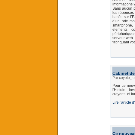
comment fonc
informations 
Sans aucun pr
les réponses 
basés sur l’E
d’un prix mo
smartphone,
éléments con
périphérique
serveur web. 
fabriquant vo
Cabinet de 
Par coyote, j
Pour ce nouv
l'Histoire, i
crayons, et l
Lire l'article
Ce nouveau