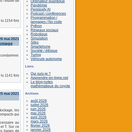
s l'étude de
Ordinateur quantique
Pandémie
Perplexity AI
Podcast / conférences
Programmation /
lu 1154 fois
langages / No code
Python
Réseaux sociaux
Robotique
Simulation
26 mai 2021
Sites
romage
Smartphone
Société / éthique
Turing
re condamner.
Véhicule autonome
Liens
Qui suis-je ?
lu 1141 fois
Apprendre-en-ligne.net
Le blog-notes
mathématique du coyote
Archives
25 mai 2021
août 2026
juillet 2026
juin 2026
tockage, les
mai 2026
compacts qui
avril 2026
mars 2026
écessaire au
février 2026
et T. Sur ce
janvier 2026
les bases de