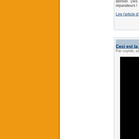
dernier. Des 
réparateurs !
Lire l'article
Ceci est la
Par coyote, 