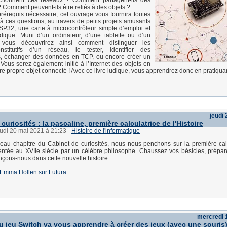
tionnent ces réseaux ? Comment partagent-ils des
? Comment peuvent-ils être reliés à des objets ?
érequis nécessaire, cet ouvrage vous fournira toutes
à ces questions, au travers de petits projets amusants
SP32, une carte à microcontrôleur simple d’emploi et
dique. Muni d’un ordinateur, d’une tablette ou d’un
 vous découvrirez ainsi comment distinguer les
stitutifs d’un réseau, le tester, identifier des
s, échanger des données en TCP, ou encore créer un
Vous serez également initié à l’Internet des objets en
tre propre objet connecté ! Avec ce livre ludique, vous apprendrez donc en pratiqua
jeudi
curiosités : la pascaline, première calculatrice de l'Histoire
eudi 20 mai 2021 à 21:23
-
Histoire de l'informatique
eau chapitre du Cabinet de curiosités, nous nous penchons sur la première cal
nventée au XVIIe siècle par un célèbre philosophe. Chaussez vos bésicles, prépar
ançons-nous dans cette nouvelle histoire.
 d'Emma Hollen sur Futura
mercredi 
 jeu Switch va vous apprendre à créer des jeux (avec une souris