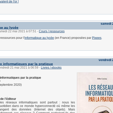
alent de l'or !
samedi 
ue au lycée
samedi 22 mai 2021 à 07:51
-
Cours / ressources
 ressources pour l'
informatique au lycée
(en France) proposées par
Pixees
.
vendredi 
x informatiques par la pratique
endredi 21 mai 2021 à 06:59
-
Livres / ebooks
informatiques par la pratique
y
septembre 2020)
de l'éditeur
 les réseaux informatiques sont partout : nous les
 quotidien dans ce monde hyperconnecté où même les
hangent des données (Internet des objets). Mais