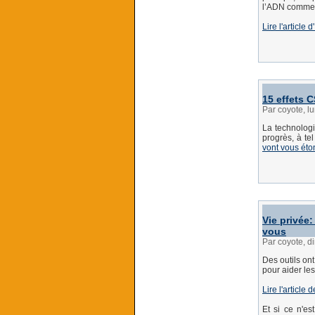
l’ADN comme e
Lire l'article
15 effets 
Par coyote, l
La technolog
progrès, à te
vont vous éto
Vie privée
vous
Par coyote, 
Des outils on
pour aider le
Lire l'article
Et si ce n'es