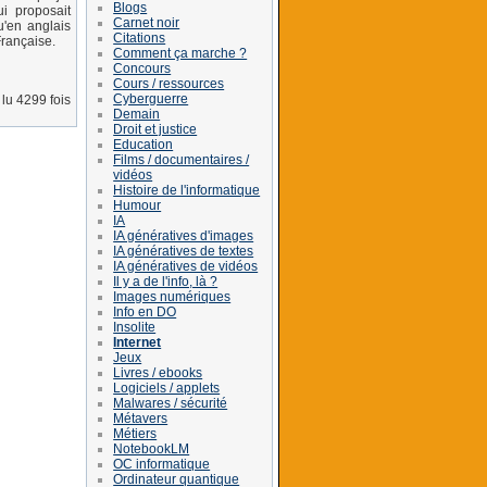
Blogs
i proposait
Carnet noir
u'en anglais
Citations
rançaise.
Comment ça marche ?
Concours
Cours / ressources
Cyberguerre
lu 4299 fois
Demain
Droit et justice
Education
Films / documentaires /
vidéos
Histoire de l'informatique
Humour
IA
IA génératives d'images
IA génératives de textes
IA génératives de vidéos
Il y a de l'info, là ?
Images numériques
Info en DO
Insolite
Internet
Jeux
Livres / ebooks
Logiciels / applets
Malwares / sécurité
Métavers
Métiers
NotebookLM
OC informatique
Ordinateur quantique