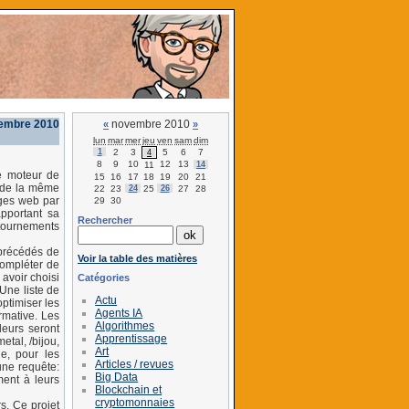
vembre 2010
novembre 2010
«
»
lun
mar
mer
jeu
ven
sam
dim
1
2
3
5
6
7
4
8
9
10
12
13
11
14
e moteur de
15
16
17
18
19
20
21
s de la même
22
23
24
25
26
27
28
ages web par
29
30
apportant sa
Rechercher
ntournements
 précédés de
Voir la table des matières
 compléter de
 avoir choisi
Catégories
 Une liste de
Actu
optimiser les
Agents IA
ormative. Les
Algorithmes
leurs seront
Apprentissage
etal, /bijou,
Art
he, pour les
Articles / revues
une requête:
Big Data
ment à leurs
Blockchain et
cryptomonnaies
s. Ce projet