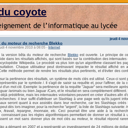
du coyote
jeudi 4 no
 du moteur de recherche Blekko
jeudi 4 novembre 2010 à 08:05
-
Internet
, la version bêta du moteur de recherche
Blekko
est ouverte. Le principe de c
ide dans les résultats affichés, qui sont basés sur la contribution des internaute
ncyclopédie Wikipedia. Le procédé va plus loin qu'un algorithme classant les p
ultation. Chaque utilisateur peut dorénavant impacter le résultat affiché en 
 Cette méthode permet de rendre les résultats plus pertinents, et d'éviter des co
.
 sur la pertinence des résultats, un système de mots clés est utilisé. Ceux-ci sont
eprésentés par le symbole /. Il s'agit de saisir sa requête et, pour l'affiner, de la
vi d'un mot clé. Exemple: la pertinence de la requête "Jaguar" sera meilleure après
aguar /animals ou bien Jaguar /Cars, et le résultat en sera complètement différent.
déjà prédéfinie, mais les internautes volontaires peuvent en créer d'autres afin d'
recherches: il leur suffit d'attribuer un Slashtag à une page web qu'ils jugent inf
finaux seront quant à eux assistés dans leur recherche, car les Slashtags créés 
eut dès lors imaginer, pour la recherche "argent", la liste de Slashtags suivante: /m
ux, /travail, /epargne, /monnaie, etc. Ceci pourrait être une aide à la recherc
connaissant pas les règles algorithmiques permettant de donner un résultat à 
issent un mot sans donner plus de mot clés au moteur, le résultat répond rare
kko a démarré en 2007 et a représenté un investissement de 24 millions de dollar