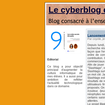
Le cyberblog 
Lancement
Par coyote, 
Depuis lundi
recherche rés
façon que l'e
ordre de cons
contribution.
Editorial
commerciaux
Afin de jouer
Ce blog a pour objectif
"Slashtags", r
principal d'augmenter la
Slashtags sui
culture informatique de
un mot clé: J
mes élèves. Il a aussi pour
Slashtags est 
ambition de refléter
résultats de 
l'actualité technologique
utilisateurs 
dans ce domaine.
proposés. On p
/couleur, /je
néophytes ne 
certains sais
attentes.
Le projet Ble