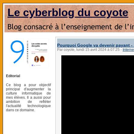
Le cyberblog du coyote
Pourquoi Google va devenir payant -
Par coyote, lundi 15 avril 2024 à 07:25
-
Interne
Editorial
Ce blog a pour objectif
principal d'augmenter la
culture informatique de
mes élèves. Il a aussi pour
ambition de refléter
l'actualité technologique
dans ce domaine.