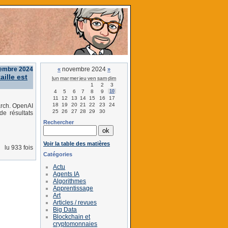
embre 2024
novembre 2024
«
»
ille est
lun
mar
mer
jeu
ven
sam
dim
1
2
3
4
5
6
7
8
9
10
11
12
13
14
15
16
17
18
19
20
21
22
23
24
arch. OpenAI
25
26
27
28
29
30
de résultats
Rechercher
Voir la table des matières
lu 933 fois
Catégories
Actu
Agents IA
Algorithmes
Apprentissage
Art
Articles / revues
Big Data
Blockchain et
cryptomonnaies