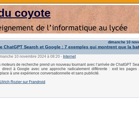
du coyote
dimanche 10 nov
 ChatGPT Search et Google : 7 exemples qui montrent que la bata
dimanche 10 novembre 2024 à 08:20
-
Internet
s moteurs de recherche prend un nouveau tournant avec l’arrivée de ChatGPT Se
i direct à Google avec une approche radicalement différente : exit les pages 
place à une expérience conversationnelle et sans publicité.
 d'Ulrich Rozier sur Frandroid