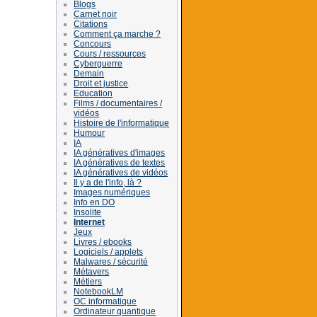
Blogs
Carnet noir
Citations
Comment ça marche ?
Concours
Cours / ressources
Cyberguerre
Demain
Droit et justice
Education
Films / documentaires /
vidéos
Histoire de l'informatique
Humour
IA
IA génératives d'images
IA génératives de textes
IA génératives de vidéos
Il y a de l'info, là ?
Images numériques
Info en DO
Insolite
Internet
Jeux
Livres / ebooks
Logiciels / applets
Malwares / sécurité
Métavers
Métiers
NotebookLM
OC informatique
Ordinateur quantique