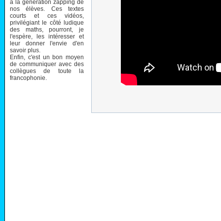
à la génération zapping de
nos élèves. Ces textes
courts et ces vidéos,
privilégiant le côté ludique
des maths, pourront, je
l'espère, les intéresser et
leur donner l'envie d'en
savoir plus.
Enfin, c'est un bon moyen
de communiquer avec des
collègues de toute la
francophonie.