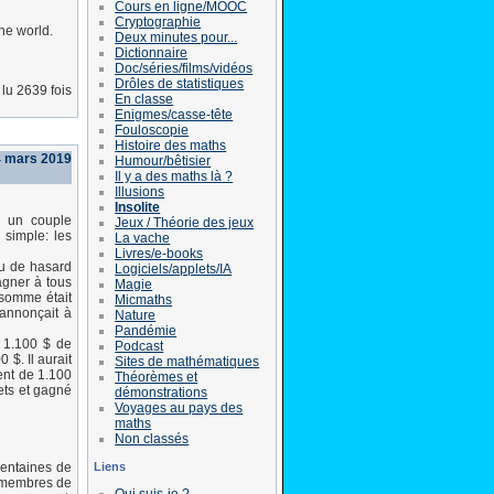
Cours en ligne/MOOC
Cryptographie
he world.
Deux minutes pour...
Dictionnaire
Doc/séries/films/vidéos
Drôles de statistiques
lu 2639 fois
En classe
Enigmes/casse-tête
Fouloscopie
Histoire des maths
4 mars 2019
Humour/bêtisier
Il y a des maths là ?
Illusions
Insolite
, un couple
Jeux / Théorie des jeux
 simple: les
La vache
Livres/e-books
eu de hasard
Logiciels/applets/IA
agner à tous
Magie
 somme était
Micmaths
 annonçait à
Nature
Pandémie
r 1.100 $ de
Podcast
 $. Il aurait
Sites de mathématiques
ment de 1.100
Théorèmes et
kets et gagné
démonstrations
Voyages au pays des
maths
Non classés
Liens
centaines de
es membres de
Qui suis-je ?