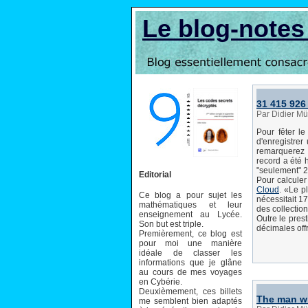
Le blog-note
31 415 926 
Par Didier Mü
Pour fêter l
d'enregistre
remarquerez 
record a été
"seulement" 2
Editorial
Pour calculer
Cloud
. «Le p
Ce blog a pour sujet les
nécessitait 1
mathématiques et leur
des collectio
enseignement au Lycée.
Outre le pres
Son but est triple.
décimales offr
Premièrement, ce blog est
pour moi une manière
idéale de classer les
informations que je glâne
au cours de mes voyages
en Cybérie.
Deuxièmement, ces billets
The man wh
me semblent bien adaptés