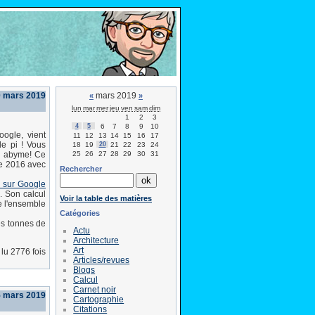
0 mars 2019
mars 2019
«
»
lun
mar
mer
jeu
ven
sam
dim
1
2
3
4
5
6
7
8
9
10
ogle, vient
11
12
13
14
15
16
17
de pi ! Vous
18
19
20
21
22
23
24
25
26
27
28
29
30
31
n abyme! Ce
re 2016 avec
Rechercher
s sur Google
. Son calcul
Voir la table des matières
e l'ensemble
Catégories
es tonnes de
Actu
Architecture
Art
lu 2776 fois
Articles/revues
Blogs
Calcul
Carnet noir
5 mars 2019
Cartographie
Citations