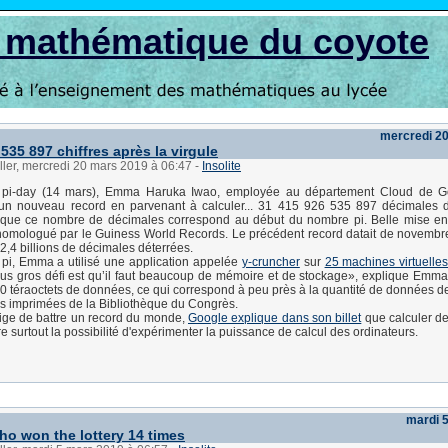
s mathématique du coyote
mercredi 2
535 897 chiffres après la virgule
ller, mercredi 20 mars 2019 à 06:47
-
Insolite
e pi-day (14 mars), Emma Haruka Iwao, employée au département Cloud de Go
r un nouveau record en parvenant à calculer... 31 415 926 535 897 décimales 
que ce nombre de décimales correspond au début du nombre pi. Belle mise e
 homologué par le Guiness World Records. Le précédent record datait de novemb
2,4 billions de décimales déterrées.
 pi, Emma a utilisé une application appelée
y-cruncher
sur
25 machines virtuelle
lus gros défi est qu’il faut beaucoup de mémoire et de stockage», explique Emma
70 téraoctets de données, ce qui correspond à peu près à la quantité de données d
ns imprimées de la Bibliothèque du Congrès.
tige de battre un record du monde,
Google explique dans son billet
que calculer d
e surtout la possibilité d'expérimenter la puissance de calcul des ordinateurs.
mardi 
o won the lottery 14 times