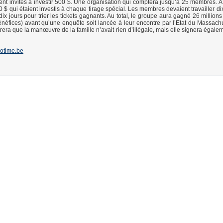
aient invités à investir 500 $. Une organisation qui comptera jusqu’à 25 membres. 
0 $ qui étaient investis à chaque tirage spécial. Les membres devaient travailler d
ix jours pour trier les tickets gagnants. Au total, le groupe aura gagné 26 millions
énéfices) avant qu’une enquête soit lancée à leur encontre par l’Etat du Massachu
era que la manœuvre de la famille n’avait rien d’illégale, mais elle signera égalem
otime.be