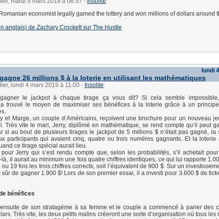
ller, mardi 5 mars 2019 à 06:57
-
Insolite
omanian economist legally gamed the lottery and won millions of dollars around t
 (en anglais) de Zachary Crockett sur The Hustle
lundi 
agne 26 millions $ à la loterie en utilisant les mathématiques
ller, lundi 4 mars 2019 à 11:00
-
Insolite
gagner le jackpot à chaque tirage ça vous dit? Si cela semble impossible
a trouvé le moyen de maximiser ses bénéfices à la loterie grâce à un principe
s.
ry et Marge, un couple d’Américains, reçoivent une brochure pour un nouveau j
l. Très vite le mari, Jerry, diplômé en mathématique, se rend compte qu’il peut g
r si au bout de plusieurs tirages le jackpot de 5 millions $ n’était pas gagné, la
x participants qui avaient cinq, quatre ou trois numéros gagnants. Et la loterie
and ce tirage spécial aurait lieu.
our Jerry qui s’est rendu compte que, selon les probabilités, s’il achetait pou
r-là, il aurait au minimum une fois quatre chiffres identiques, ce qui lui rapporte 1.000
u 19 fois les trois chiffres corrects, soit l’équivalent de 900 $. Sur un investisse
nc sûr de gagner 1.900 $! Lors de son premier essai, il a investi pour 3.600 $ de tic
 de bénéfices
a ensuite de son stratagème à sa femme et le couple a commencé à parier des 
llars. Très vite, les deux petits malins créeront une sorte d’organisation où tous l