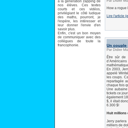
Par Didier Mü
à la génération zapping de
nos élèves. Ces textes
How a rogue R
courts et ces vidéos,
privilégiant le côté ludique
Lire l'article
des maths, pourront, je
l'espère, les intéresser et
leur donner l'envie d'en
savoir plus.
Enfin, c'est un bon moyen
de communiquer avec des
collègues de toute la
francophonie.
Un couple g
Par Didier Mü
Être sûr de 
d’Américains 
mathématique
En 2003, Jer
appelé Winfal
les coups. Ca
repartagée au
chaque fois qu
Une aubaine p
tickets ce jou
également 18 o
$, il était do
6.300 $!
Huit millions
Jerry parler
milliers de do