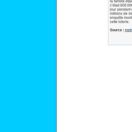
la famille ét
c’était 600.00
jour pendant d
millions de b
enquête montr
cette loterie.
Source :
metr