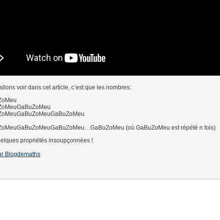
lons voir dans cet article, c’est que les nombres:
ZoMeu
ZoMeuGaBuZoMeu
ZoMeuGaBuZoMeuGaBuZoMeu
oMeuGaBuZoMeuGaBuZoMeu…GaBuZoMeu (où GaBuZoMeu est répété n fois)
elques propriétés insoupçonnées !
 sur Blogdemaths