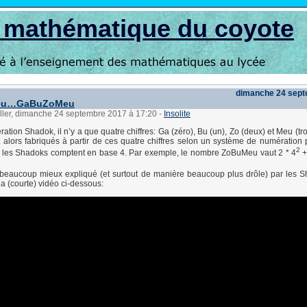
s mathématique du coyote
dimanche 24 sept
eu…GaBuZoMeu
üller, dimanche 24 septembre 2017 à 17:20
-
Insolite
tion Shadok, il n’y a que quatre chiffres: Ga (zéro), Bu (un), Zo (deux) et Meu (tro
alors fabriqués à partir de ces quatre chiffres selon un système de numération p
2
, les Shadoks comptent en base 4. Par exemple, le nombre ZoBuMeu vaut 2 * 4
+
 beaucoup mieux expliqué (et surtout de manière beaucoup plus drôle) par les 
 (courte) vidéo ci-dessous: