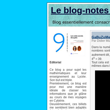
Le blog-note
GaBuZoM
Par Didier M
Dans la numéra
nombres sont 
autrement dit
0
4
= 39.
Editorial
Tout cela est
mêmes dans la
Ce blog a pour sujet les
mathématiques et leur
enseignement au Lycée.
Son but est triple.
Premièrement, ce blog est
pour moi une manière
idéale de classer les
informations que je glâne
au cours de mes voyages
en Cybérie.
Deuxièmement, ces billets
me semblent bien adaptés