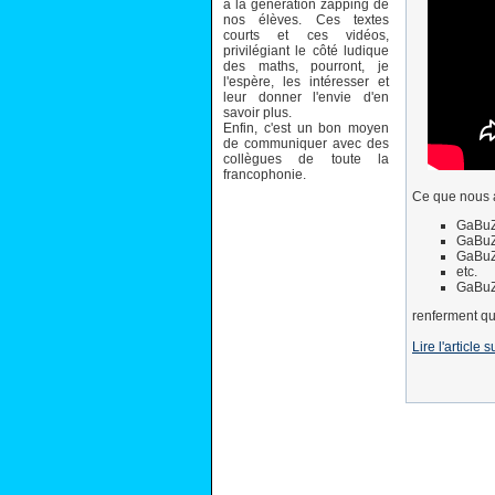
à la génération zapping de
nos élèves. Ces textes
courts et ces vidéos,
privilégiant le côté ludique
des maths, pourront, je
l'espère, les intéresser et
leur donner l'envie d'en
savoir plus.
Enfin, c'est un bon moyen
de communiquer avec des
collègues de toute la
francophonie.
Ce que nous al
GaBu
GaBu
GaBu
etc.
GaBuZ
renferment qu
Lire l'article