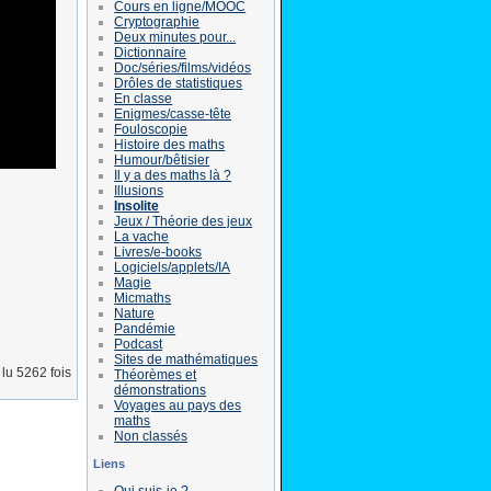
Cours en ligne/MOOC
Cryptographie
Deux minutes pour...
Dictionnaire
Doc/séries/films/vidéos
Drôles de statistiques
En classe
Enigmes/casse-tête
Fouloscopie
Histoire des maths
Humour/bêtisier
Il y a des maths là ?
Illusions
Insolite
Jeux / Théorie des jeux
La vache
Livres/e-books
Logiciels/applets/IA
Magie
Micmaths
Nature
Pandémie
Podcast
Sites de mathématiques
lu 5262 fois
Théorèmes et
démonstrations
Voyages au pays des
maths
Non classés
Liens
Qui suis-je ?