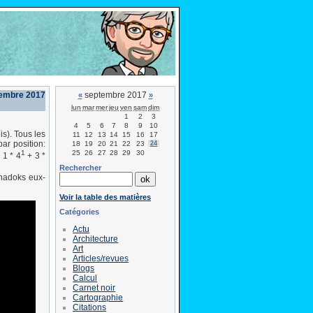
embre 2017
septembre 2017
«
»
lun
mar
mer
jeu
ven
sam
dim
1
2
3
4
5
6
7
8
9
10
is). Tous les
11
12
13
14
15
16
17
ar position:
18
19
20
21
22
23
24
25
26
27
28
29
30
1
 1 * 4
+ 3 *
Rechercher
Shadoks eux-
Voir la table des matières
Catégories
Actu
Architecture
Art
Articles/revues
Blogs
Calcul
Carnet noir
Cartographie
Citations