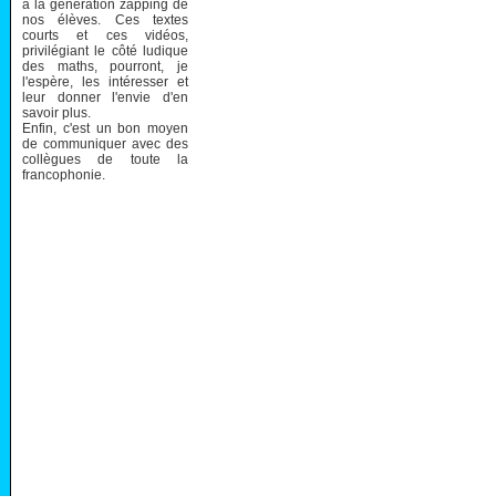
à la génération zapping de
nos élèves. Ces textes
courts et ces vidéos,
privilégiant le côté ludique
des maths, pourront, je
l'espère, les intéresser et
leur donner l'envie d'en
savoir plus.
Enfin, c'est un bon moyen
de communiquer avec des
collègues de toute la
francophonie.