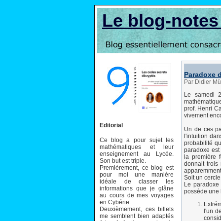
Le blog-note
Paradoxe d
Par Didier Mü
Le samedi 2
mathématiques
prof. Henri Ca
vivement enco
Editorial
Un de ces par
l'intuition da
Ce blog a pour sujet les
probabilité qu
mathématiques et leur
paradoxe est 
enseignement au Lycée.
la première 
Son but est triple.
donnait trois
Premièrement, ce blog est
apparemment 
pour moi une manière
Soit un cercle
idéale de classer les
Le paradoxe d
informations que je glâne
possède une l
au cours de mes voyages
en Cybérie.
Extrém
Deuxièmement, ces billets
l'un d
me semblent bien adaptés
consid