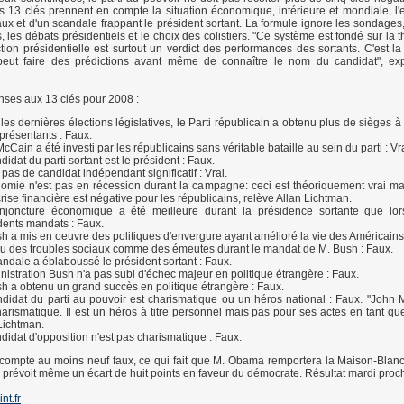
es 13 clés prennent en compte la situation économique, intérieure et mondiale, l'
aux et d'un scandale frappant le président sortant. La formule ignore les sondages,
 les débats présidentiels et le choix des colistiers. "Ce système est fondé sur la 
ection présidentielle est surtout un verdict des performances des sortants. C'est l
peut faire des prédictions avant même de connaître le nom du candidat", exp
onses aux 13 clés pour 2008 :
les dernières élections législatives, le Parti républicain a obtenu plus de sièges 
présentants : Faux.
cCain a été investi par les républicains sans véritable bataille au sein du parti : Vra
didat du parti sortant est le président : Faux.
 a pas de candidat indépendant significatif : Vrai.
omie n'est pas en récession durant la campagne: ceci est théoriquement vrai mai
crise financière est négative pour les républicains, relève Allan Lichtman.
njoncture économique a été meilleure durant la présidence sortante que lo
ents mandats : Faux.
h a mis en oeuvre des politiques d'envergure ayant amélioré la vie des Américains
 eu des troubles sociaux comme des émeutes durant le mandat de M. Bush : Faux.
ndale a éblaboussé le président sortant : Faux.
nistration Bush n'a pas subi d'échec majeur en politique étrangère : Faux.
h a obtenu un grand succès en politique étrangère : Faux.
didat du parti au pouvoir est charismatique ou un héros national : Faux. "John 
arismatique. Il est un héros à titre personnel mais pas pour ses actes en tant que
Lichtman.
didat d'opposition n'est pas charismatique : Faux.
 compte au moins neuf faux, ce qui fait que M. Obama remportera la Maison-Blanc
ui prévoit même un écart de huit points en faveur du démocrate. Résultat mardi proc
nt.fr