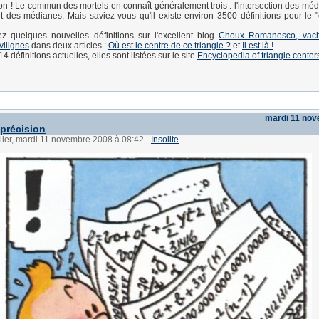
n ! Le commun des mortels en connaît généralement trois : l'intersection des médi
et des médianes. Mais saviez-vous qu'il existe environ 3500 définitions pour le "
ez quelques nouvelles définitions sur l'excellent blog
Choux Romanesco, vache
vilignes
dans deux articles :
Où est le centre de ce triangle ?
et
Il est là !
.
 définitions actuelles, elles sont listées sur le site
Encyclopedia of triangle center
mardi 11 no
précision
ller, mardi 11 novembre 2008 à 08:42
-
Insolite