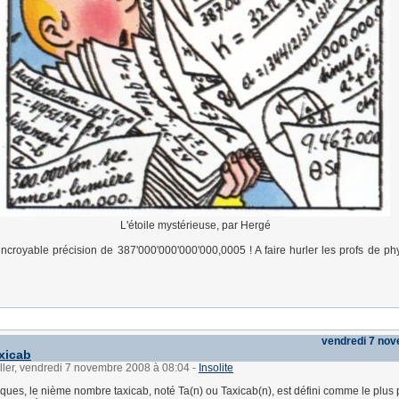
L'étoile mystérieuse, par Hergé
ncroyable précision de 387'000'000'000'000,0005 ! A faire hurler les profs de ph
vendredi 7 no
xicab
ller, vendredi 7 novembre 2008 à 08:04
-
Insolite
ues, le nième nombre taxicab, noté Ta(n) ou Taxicab(n), est défini comme le plus 