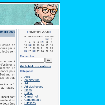
vembre 2008
novembre 2008
«
»
lun
mar
mer
jeu
ven
sam
dim
1
2
3
4
5
6
7
8
9
e cercle de
10
11
12
13
14
15
16
onnée par le
17
18
19
20
21
22
23
24
25
26
27
28
29
30
du lycée sont
Rechercher
du recours à
 d'estimer la
Voir la table des matières
le cercle. Le
Catégories
 énoncé pour
 Bertrand en
Actu
es les trois
Architecture
Art
 racine de 3.
Articles/revues
e au hasard,
Blogs
Calcul
Carnet noir
 inscrit dont
Cartographie
cercle et on
Citations
i le deuxième