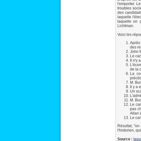
l'emporter. L
troubles soci
des candidats,
laquelle l'él
laquelle on 
Lichtman.
Voici les rép
Après 
des re
John M
Le can
Il n'y
L'écon
de la 
La co
précéd
M. Bus
Il y a
Un sca
L'admi
M. Bus
Le can
pas ch
Allan 
Le can
Résultat, "on
l'historien, q
Source :
lepoi