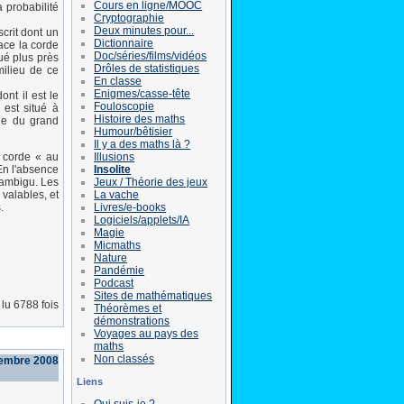
Cours en ligne/MOOC
a probabilité
Cryptographie
Deux minutes pour...
scrit dont un
Dictionnaire
race la corde
Doc/séries/films/vidéos
tué plus près
Drôles de statistiques
milieu de ce
En classe
Enigmes/casse-tête
ont il est le
Fouloscopie
 est situé à
Histoire des maths
lle du grand
Humour/bêtisier
Il y a des maths là ?
Illusions
 corde « au
Insolite
En l'absence
Jeux / Théorie des jeux
 ambigu. Les
La vache
valables, et
Livres/e-books
.
Logiciels/applets/IA
Magie
Micmaths
Nature
Pandémie
Podcast
Sites de mathématiques
lu 6788 fois
Théorèmes et
démonstrations
Voyages au pays des
maths
Non classés
vembre 2008
Liens
Qui suis-je ?