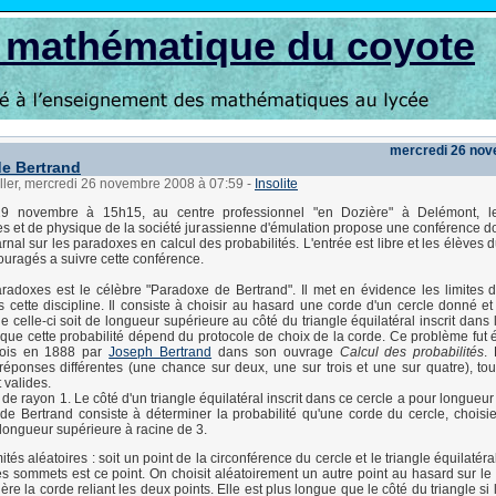
s mathématique du coyote
mercredi 26 no
e Bertrand
ller, mercredi 26 novembre 2008 à 07:59
-
Insolite
9 novembre à 15h15, au centre professionnel "en Dozière" à Delémont, l
 et de physique de la société jurassienne d'émulation propose une conférence d
rnal sur les paradoxes en calcul des probabilités. L'entrée est libre et les élèves 
uragés a suivre cette conférence.
adoxes est le célèbre "Paradoxe de Bertrand". Il met en évidence les limites 
ns cette discipline. Il consiste à choisir au hasard une corde d'un cercle donné et
e celle-ci soit de longueur supérieure au côté du triangle équilatéral inscrit dans 
que cette probabilité dépend du protocole de choix de la corde. Ce problème fut
fois en 1888 par
Joseph Bertrand
dans son ouvrage
Calcul des probabilités
.
 réponses différentes (une chance sur deux, une sur trois et une sur quatre), tout
valides.
 de rayon 1. Le côté d'un triangle équilatéral inscrit dans ce cercle a pour longueur
e Bertrand consiste à déterminer la probabilité qu'une corde du cercle, choisi
ongueur supérieure à racine de 3.
ités aléatoires : soit un point de la circonférence du cercle et le triangle équilatéral
es sommets est ce point. On choisit aléatoirement un autre point au hasard sur le 
ère la corde reliant les deux points. Elle est plus longue que le côté du triangle s