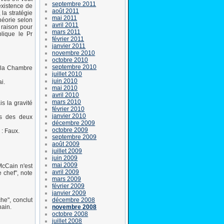
septembre 2011
existence de
août 2011
 la stratégie
mai 2011
théorie selon
avril 2011
a raison pour
mars 2011
lique le Pr
février 2011
janvier 2011
novembre 2010
octobre 2010
septembre 2010
à la Chambre
juillet 2010
juin 2010
i.
mai 2010
avril 2010
mars 2010
s la gravité
février 2010
janvier 2010
rs des deux
décembre 2009
octobre 2009
 : Faux.
septembre 2009
août 2009
juillet 2009
juin 2009
mai 2009
McCain n'est
avril 2009
 chef", note
mars 2009
février 2009
janvier 2009
décembre 2008
he", conclut
novembre 2008
hain.
octobre 2008
juillet 2008