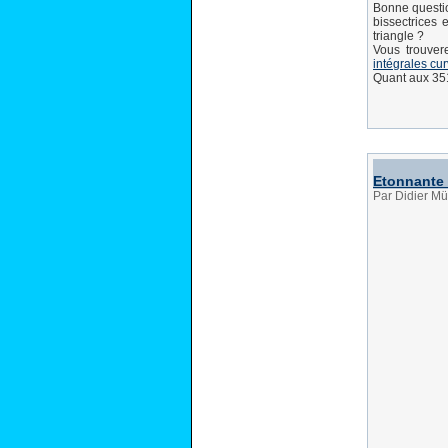
Bonne questio
bissectrices 
triangle ?
Vous trouver
intégrales cur
Quant aux 3514
Etonnante 
Par Didier Mü