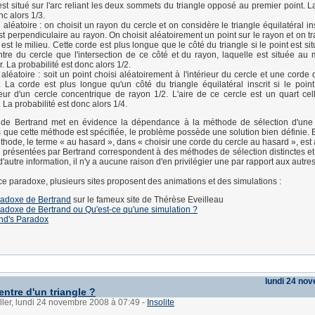
est situé sur l'arc reliant les deux sommets du triangle opposé au premier point. L
nc alors 1/3.
aléatoire : on choisit un rayon du cercle et on considère le triangle équilatéral in
st perpendiculaire au rayon. On choisit aléatoirement un point sur le rayon et on t
l est le milieu. Cette corde est plus longue que le côté du triangle si le point est si
tre du cercle que l'intersection de ce côté et du rayon, laquelle est située au 
r. La probabilité est donc alors 1/2.
 aléatoire : soit un point choisi aléatoirement à l'intérieur du cercle et une corde d
. La corde est plus longue qu'un côté du triangle équilatéral inscrit si le point
rieur d'un cercle concentrique de rayon 1/2. L'aire de ce cercle est un quart ce
. La probabilité est donc alors 1/4.
de Bertrand met en évidence la dépendance à la méthode de sélection d'une
 que cette méthode est spécifiée, le problème possède une solution bien définie. 
éthode, le terme « au hasard », dans « choisir une corde du cercle au hasard », est
ns présentées par Bertrand correspondent à des méthodes de sélection distinctes et 
'autre information, il n'y a aucune raison d'en privilégier une par rapport aux autres
 ce paradoxe, plusieurs sites proposent des animations et des simulations :
radoxe de Bertrand
sur le fameux site de Thérèse Eveilleau
adoxe de Bertrand ou Qu'est-ce qu'une simulation ?
nd's Paradox
lundi 24 no
entre d'un triangle ?
ller, lundi 24 novembre 2008 à 07:49
-
Insolite