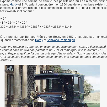
 exprimé comme une somme de deux cubes positifs non nuls de n façons distinct
s près.
Hardy
et E. M. Wright démontrèrent en 1954 que de tels nombres existent p
éanmoins, leur preuve n'indique pas comment les construire, et pour le moment, se
res taxicab sont connus :
3
+ 1
3
3
3
3
= 1
+ 12
= 9
+ 10
3
3
3
3
3
3
9319 = 1673
+ 4363
= 2283
+ 4233
= 2553
+ 4143
lié en premier par Bernard Frénicle de Bessy en 1657 et fut plus tard immorta
liquant les mathématiciens
Hardy
et
Srinivasa Ramanujan
:
Hardy] me rappelle qu'une fois en allant le voir [Ramanujan] lorsqu'il était couché
été conduit dans un taxi-cab portant le n°1729, et remarquai que le nombre (7·13·
ux, et j'espérai qu'il ne fût pas un présage défavorable. « Non », me dit-il, « c'e
ant ; il est le plus petit nombre exprimable comme une somme de deux cubes [posit
érentes. »