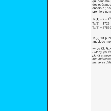
qui peut être
des opérande
entiers n ; n
premiers nomb
3
Ta(1) = 2 = 1
Ta(2) = 1729 
Ta(3) = 8753
...
Ta(2) fut pub
anectode imp
« Je [G. H. 
Putney, j'ai 
plutôt ennuye
très intéress
manières diff