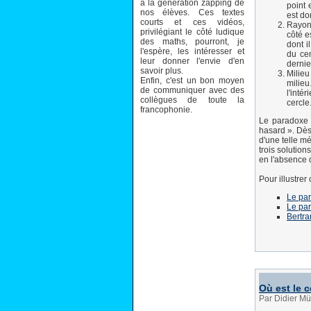
à la génération zapping de
point 
nos élèves. Ces textes
est do
courts et ces vidéos,
Rayon 
privilégiant le côté ludique
côté e
des maths, pourront, je
dont i
l'espère, les intéresser et
du cen
leur donner l'envie d'en
dernie
savoir plus.
Milieu
Enfin, c'est un bon moyen
milieu
de communiquer avec des
l'inté
collègues de toute la
cercle
francophonie.
Le paradoxe 
hasard ». Dès
d'une telle m
trois solutio
en l'absence d
Pour illustrer
Le pa
Le par
Bertra
Où est le c
Par Didier Mü