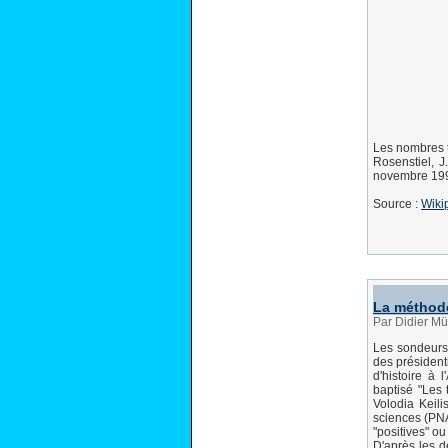
Les nombres t
Rosenstiel, J
novembre 19
Source :
Wiki
La méthode 
Par Didier M
Les sondeurs 
des président
d'histoire à 
baptisé "Les 
Volodia Keili
sciences (PNA
"positives" ou
D'après les de