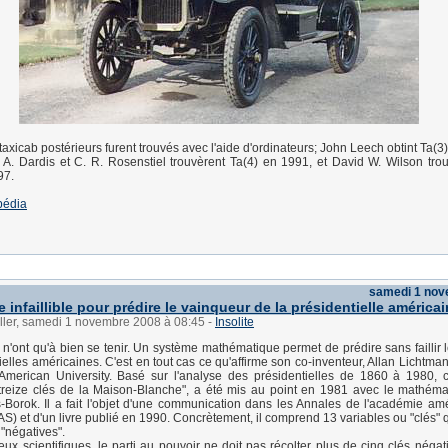
axicab postérieurs furent trouvés avec l'aide d'ordinateurs; John Leech obtint Ta(3
. A. Dardis et C. R. Rosenstiel trouvèrent Ta(4) en 1991, et David W. Wilson tro
97.
pédia
samedi 1 nov
infaillible pour prédire le vainqueur de la présidentielle américa
üller, samedi 1 novembre 2008 à 08:45
-
Insolite
n'ont qu'à bien se tenir. Un système mathématique permet de prédire sans faillir 
ielles américaines. C'est en tout cas ce qu'affirme son co-inventeur, Allan Lichtma
l'American University. Basé sur l'analyse des présidentielles de 1860 à 1980, ce
treize clés de la Maison-Blanche", a été mis au point en 1981 avec le mathéma
s-Borok. Il a fait l'objet d'une communication dans les Annales de l'académie am
S) et d'un livre publié en 1990. Concrètement, il comprend 13 variables ou "clés" q
 "négatives".
ux scientifiques, le parti au pouvoir ne doit pas récolter plus de cinq clés négati