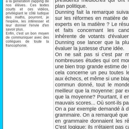
présidents médiocres qui ont 
à la génération zapping de
nos élèves. Ces textes
plan politique.
courts et ces vidéos,
Dunning fait la remarque suiv
privilégiant le côté ludique
des maths, pourront, je
sur les réformes en matière de 
l'espère, les intéresser et
experts en la matière ? Le résu
leur donner l'envie d'en
savoir plus.
et faits concernant les can
Enfin, c'est un bon moyen
inhérente de votants d'évalue
de communiquer avec des
collègues de toute la
Dunning ose lancer que la plu
francophonie.
évaluer la justesse d'une idée.
On ne sait pas si c'est par m
nombreuses études qui ont mon
une bien trop grande estime de le
cela concerne un peu toutes l
aux échecs, et même si une bla
commun donné, tout le monde 
meilleur que la moyenne: par e
que la moyenne? Pourtant, il en 
mauvais scores... Où sont-ils p
On a par exemple demandé à de
grammaire. On a remarqué que le
en grammaire donnaient les rés
C'est logique: ils n'étaient pas