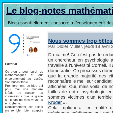
Le blog-notes mathémat
Nous sommes trop bêtes 
Par Didier Müller, jeudi 19 avri
Du calme! Ce n'est pas le rédact
un chercheur en psychologie am
Editorial
travaille à l'université Cornell. 
démocratie. Ce processus démocr
Ce blog a pour sujet les
mathématiques et leur
que la grande majorité des c
enseignement au Lycée.
reconnaître le meilleur candidat 
Son but est triple.
Premièrement, ce blog est
affichées. Oui, mais voilà: de 
pour moi une manière
failles de notre psychologie e
idéale de classer les
informations que je glâne
sommes victimes d'un terribl
au cours de mes voyages
Kruger
».
en Cybérie.
Deuxièmement, ces billets
Cela impliquerait en réalité q
me semblent bien adaptés