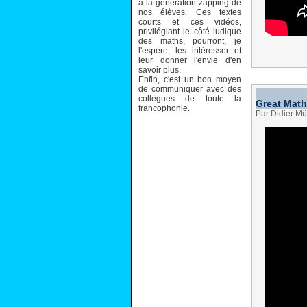
à la génération zapping de
nos élèves. Ces textes
courts et ces vidéos,
privilégiant le côté ludique
des maths, pourront, je
l'espère, les intéresser et
leur donner l'envie d'en
savoir plus.
Enfin, c'est un bon moyen
de communiquer avec des
collègues de toute la
Great Math
francophonie.
Par Didier Mü