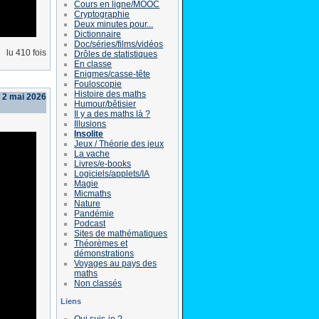
Cours en ligne/MOOC
Cryptographie
Deux minutes pour...
Dictionnaire
Doc/séries/films/vidéos
lu 410 fois
Drôles de statistiques
En classe
Enigmes/casse-tête
Fouloscopie
Histoire des maths
 2 mai 2026
Humour/bêtisier
Il y a des maths là ?
Illusions
Insolite
Jeux / Théorie des jeux
La vache
Livres/e-books
Logiciels/applets/IA
Magie
Micmaths
Nature
Pandémie
Podcast
Sites de mathématiques
Théorèmes et
démonstrations
Voyages au pays des
maths
Non classés
Liens
Qui suis-je ?