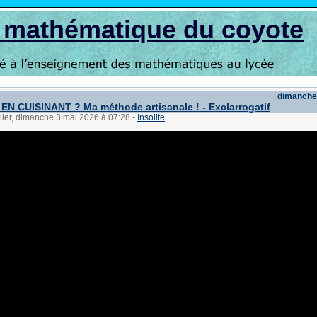
s mathématique du coyote
dimanche
i EN CUISINANT ? Ma méthode artisanale ! - Exclarrogatif
ller, dimanche 3 mai 2026 à 07:28
-
Insolite