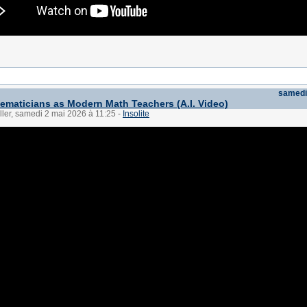
samedi
ematicians as Modern Math Teachers (A.I. Video)
ller, samedi 2 mai 2026 à 11:25
-
Insolite