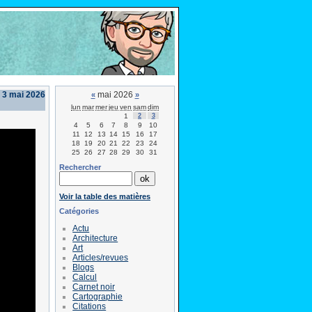
 3 mai 2026
mai 2026
«
»
lun
mar
mer
jeu
ven
sam
dim
1
2
3
4
5
6
7
8
9
10
11
12
13
14
15
16
17
18
19
20
21
22
23
24
25
26
27
28
29
30
31
Rechercher
Voir la table des matières
Catégories
Actu
Architecture
Art
Articles/revues
Blogs
Calcul
Carnet noir
Cartographie
Citations