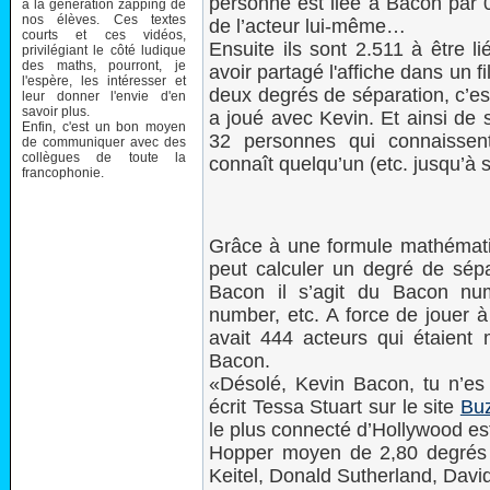
personne est liée à Bacon par 0
à la génération zapping de
nos élèves. Ces textes
de l’acteur lui-même…
courts et ces vidéos,
Ensuite ils sont 2.511 à être li
privilégiant le côté ludique
des maths, pourront, je
avoir partagé l'affiche dans un f
l'espère, les intéresser et
deux degrés de séparation, c’est
leur donner l'envie d'en
savoir plus.
a joué avec Kevin. Et ainsi de
Enfin, c'est un bon moyen
32 personnes qui connaissent
de communiquer avec des
collègues de toute la
connaît quelqu’un (etc. jusqu’à s
francophonie.
Grâce à une formule mathémati
peut calculer un degré de sép
Bacon il s’agit du Bacon n
number, etc. A force de jouer à 
avait 444 acteurs qui étaient
Bacon.
«Désolé, Kevin Bacon, tu n’es
écrit Tessa Stuart sur le site
Bu
le plus connecté d’Hollywood es
Hopper moyen de 2,80 degrés 
Keitel, Donald Sutherland, Davi