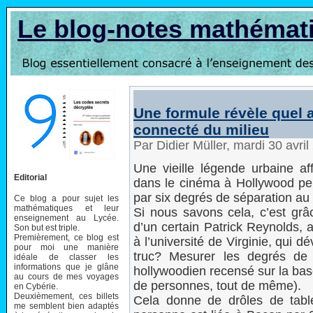
Le blog-notes mathémat
Une formule révèle quel a
connecté du milieu
Par Didier Müller, mardi 30 avri
Une vieille légende urbaine af
Editorial
dans le cinéma à Hollywood peu
par six degrés de séparation a
Ce blog a pour sujet les
mathématiques et leur
Si nous savons cela, c’est grâ
enseignement au Lycée.
d’un certain Patrick Reynolds, 
Son but est triple.
Premièrement, ce blog est
à l’université de Virginie, qui 
pour moi une manière
truc? Mesurer les degrés de 
idéale de classer les
informations que je glâne
hollywoodien recensé sur la bas
au cours de mes voyages
de personnes, tout de même).
en Cybérie.
Deuxièmement, ces billets
Cela donne de drôles de table
me semblent bien adaptés