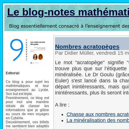
Le blog-notes mathémat
Nombres acratopèges
Par Didier Müller, vendredi 15 
Le mot "acratopège" signifie "
trouve plus que sur l’étiquette
Editorial
minéralisée. Le Dr Goulu (grâce
Euler) s'est lancé dans la c
Ce blog a pour sujet les
mathématiques et leur
départ inintéressants, mais qui
enseignement au Lycée.
inintéressants, plus ils seront i
Son but est triple.
Premièrement, ce blog est
pour moi une manière
A lire :
idéale de classer les
informations que je glâne
Chasse aux nombres acra
au cours de mes voyages
en Cybérie.
La minéralisation des nom
Deuxièmement, ces billets
me semblent bien adaptés