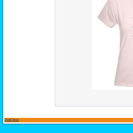
DotClear