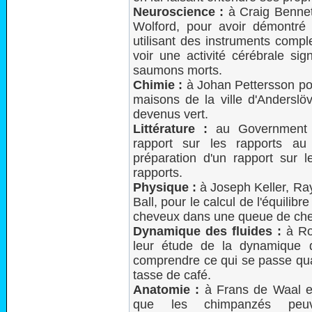
Neuroscience :
à Craig Bennett
Wolford, pour avoir démontré
utilisant des instruments compl
voir une activité cérébrale si
saumons morts.
Chimie :
à Johan Pettersson pou
maisons de la ville d'Andersl
devenus vert.
Littérature :
au Government A
rapport sur ​​les rapports 
préparation d'un rapport sur l
rapports.
Physique :
à Joseph Keller, Ra
Ball, pour le calcul de l'équilib
cheveux dans une queue de che
Dynamique des fluides :
à Ro
leur étude de la dynamique d
comprendre ce qui se passe qu
tasse de café.
Anatomie :
à Frans de Waal et
que les chimpanzés peuve