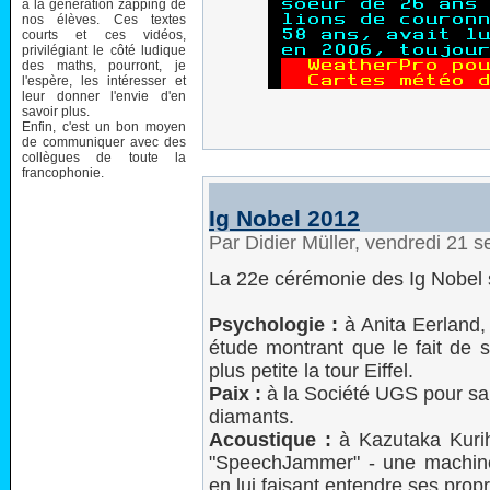
à la génération zapping de
nos élèves. Ces textes
courts et ces vidéos,
privilégiant le côté ludique
des maths, pourront, je
l'espère, les intéresser et
leur donner l'envie d'en
savoir plus.
Enfin, c'est un bon moyen
de communiquer avec des
collègues de toute la
francophonie.
Ig Nobel 2012
Par Didier Müller, vendredi 21
La 22e cérémonie des Ig Nobel 
Psychologie :
à Anita Eerland,
étude montrant que le fait de s
plus petite la tour Eiffel.
Paix :
à la Société UGS pour sa 
diamants.
Acoustique :
à Kazutaka Kurih
"SpeechJammer" - une machine 
en lui faisant entendre ses prop